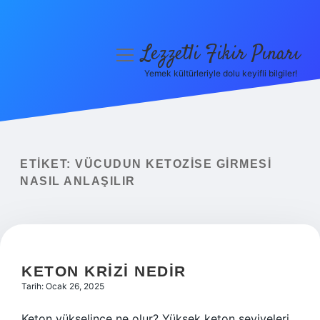
Lezzetli Fikir Pınarı
menüyü
aç
Yemek kültürleriyle dolu keyifli bilgiler!
Anasayfa
Gizlilik Politikası
Yasal Uyarı
ETIKET:
VÜCUDUN KETOZISE GIRMESI
NASIL ANLAŞILIR
Hakkımızda
KETON KRIZI NEDIR
Tarih: Ocak 26, 2025
Keton yükselince ne olur? Yüksek keton seviyeleri