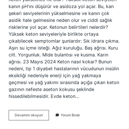
kanın pH’ını düşürür ve asidoza yol açar. Bu, kan
şekeri seviyelerinin yükselmesine ve kanın çok
asidik hale gelmesine neden olur ve ciddi sağlık
risklerine yol açar. Ketonun belirtileri nelerdir?
Yüksek keton seviyeleriyle birlikte ortaya
çıkabilecek semptomlar şunlardır: Sık idrara çıkma.
Aşırı su içme isteği. Ağız kuruluğu. Baş ağrısı. Kuru
cilt. Yorgunluk. Mide bulantısı ve kusma. Karın
ağrısı. 23 Mayıs 2024 Keton nasıl kokar? Bunun
nedeni, tip 1 diyabet hastalarının vücudunun insülin
eksikliği nedeniyle enerji için yağ yakmaya
geçmesi ve yağ yakımı sırasında açığa çıkan keton
gazının nefeste aseton kokusu şeklinde
hissedilebilmesidir. Evde keton…
Keton
Devamını okuyun
Yorum Bırak
Krizi
Nedir