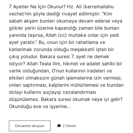
7 Ayetler Ne İçin Okunur? Hz. Ali (kerremallahu
veche)’nin şöyle dediği rivayet edilmiştir: “Kim
sabah akşam bunları okumaya devam ederse veya
gökler yerin üzerine kapandığı zaman bile bunları
yanında taşırsa, Allah (cc) mutlaka onlar için yedi
ayet yaratır.” Bu, onun için bir rahatlama ve
katlanmak zorunda olduğu meşakkatli işten bir
çıkış yoludur. Bakara suresi 7. ayet ne demek
istiyor? Allah Teala ilim, hikmet ve adalet sahibi bir
varlık olduğundan, O’nun kullarının iradeleri ve
etkileri olmaksızın günah işlemelerine izin vermesi,
onları saptırması, kalplerini mühürlemesi ve bundan
dolayı kullarını suçlayıp cezalandırması
düşünülemez. Bakara suresi okumak neye iyi gelir?
Okunduğu eve ve işyerine…
Bakara
Devamını okuyun
2 Yorum
Suresi