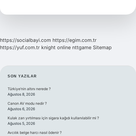
7
Ayet
Ne
Için
Okunur
https://socialbayi.com
https://egim.com.tr
https://yuf.com.tr
knight online
nttgame
Sitemap
SIDEBAR
SON YAZILAR
Türkiye’nin altını nerede ?
Ağustos 8, 2026
Canon AV modu nedir ?
Ağustos 6, 2026
Kulak zarı yırtılması için sigara kağıdı kullanılabilir mi ?
Ağustos 5, 2026
Avcılık belge harcı nasıl ödenir ?