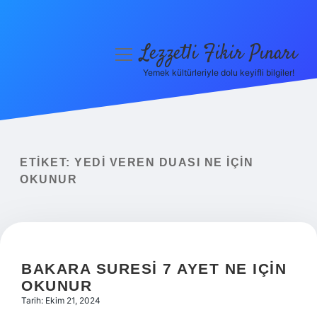
Lezzetli Fikir Pınarı
menüyü
aç
Yemek kültürleriyle dolu keyifli bilgiler!
Anasayfa
Gizlilik Politikası
Yasal Uyarı
ETIKET:
YEDI VEREN DUASI NE IÇIN
OKUNUR
Hakkımızda
BAKARA SURESI 7 AYET NE IÇIN
OKUNUR
Tarih: Ekim 21, 2024