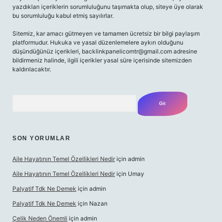
yazdıkları içeriklerin sorumluluğunu taşımakta olup, siteye üye olarak
bu sorumluluğu kabul etmiş sayılırlar.
Sitemiz, kar amacı gütmeyen ve tamamen ücretsiz bir bilgi paylaşım
platformudur. Hukuka ve yasal düzenlemelere aykırı olduğunu
düşündüğünüz içerikleri,
backlinkpanelicomtr@gmail.com
adresine
bildirmeniz halinde, ilgili içerikler yasal süre içerisinde sitemizden
kaldırılacaktır.
Arama
SON YORUMLAR
Aile Hayatının Temel Özellikleri Nedir
için
admin
Aile Hayatının Temel Özellikleri Nedir
için
Umay
Palyatif Tdk Ne Demek
için
admin
Palyatif Tdk Ne Demek
için
Nazan
Çelik Neden Önemli
için
admin