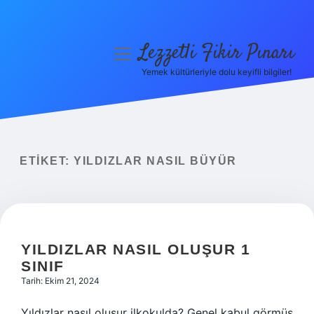
Lezzetli Fikir Pınarı
menüyü
aç
Yemek kültürleriyle dolu keyifli bilgiler!
Anasayfa
Gizlilik Politikası
Yasal Uyarı
ETIKET:
YILDIZLAR NASIL BÜYÜR
Hakkımızda
YILDIZLAR NASIL OLUŞUR 1
SINIF
Tarih: Ekim 21, 2024
Yıldızlar nasıl oluşur ilkokulda? Genel kabul görmüş