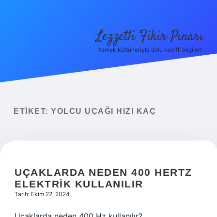
Lezzetli Fikir Pınarı
menüyü
aç
Yemek kültürleriyle dolu keyifli bilgiler!
Anasayfa
Gizlilik Politikası
Yasal Uyarı
ETIKET:
YOLCU UÇAĞI HIZI KAÇ
Hakkımızda
UÇAKLARDA NEDEN 400 HERTZ
ELEKTRIK KULLANILIR
Tarih: Ekim 22, 2024
Uçaklarda neden 400 Hz kullanılır?