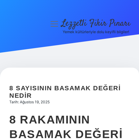
Lezzetli Fikir Pınarı
menüyü
aç
Yemek kültürleriyle dolu keyifli bilgiler!
Anasayfa
Gizlilik Politikası
Yasal Uyarı
Hakkımızda
8 SAYISININ BASAMAK DEĞERI
NEDIR
Tarih: Ağustos 19, 2025
8 RAKAMININ
BASAMAK DEĞERI