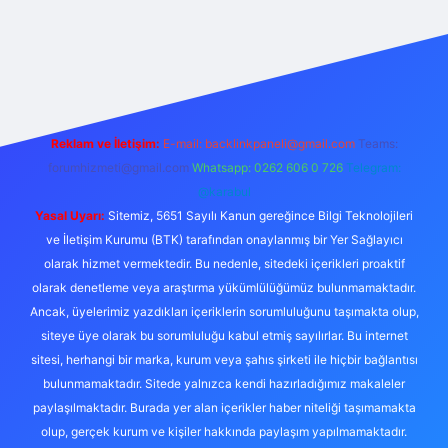
lbet bahis sitesi
Reklam ve İletişim:
E-mail:
backlinkpaneli@gmail.com
Teams:
forumhizmeti@gmail.com
Whatsapp: 0262 606 0 726
Telegram:
@karabul
Yasal Uyarı:
Sitemiz, 5651 Sayılı Kanun gereğince Bilgi Teknolojileri
ve İletişim Kurumu (BTK) tarafından onaylanmış bir Yer Sağlayıcı
olarak hizmet vermektedir. Bu nedenle, sitedeki içerikleri proaktif
olarak denetleme veya araştırma yükümlülüğümüz bulunmamaktadır.
Ancak, üyelerimiz yazdıkları içeriklerin sorumluluğunu taşımakta olup,
siteye üye olarak bu sorumluluğu kabul etmiş sayılırlar. Bu internet
sitesi, herhangi bir marka, kurum veya şahıs şirketi ile hiçbir bağlantısı
bulunmamaktadır. Sitede yalnızca kendi hazırladığımız makaleler
paylaşılmaktadır. Burada yer alan içerikler haber niteliği taşımamakta
olup, gerçek kurum ve kişiler hakkında paylaşım yapılmamaktadır.