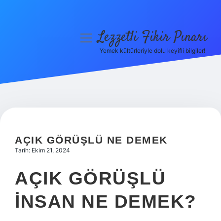
Lezzetli Fikir Pınarı
menüyü
aç
Yemek kültürleriyle dolu keyifli bilgiler!
Anasayfa
Gizlilik Politikası
Yasal Uyarı
Hakkımızda
AÇIK GÖRÜŞLÜ NE DEMEK
Tarih: Ekim 21, 2024
AÇIK GÖRÜŞLÜ
INSAN NE DEMEK?