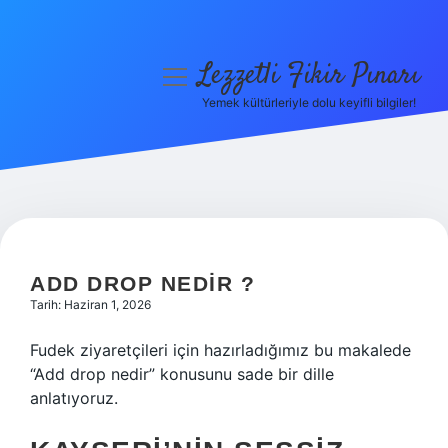
Lezzetli Fikir Pınarı
menüyü
aç
Yemek kültürleriyle dolu keyifli bilgiler!
Anasayfa
Gizlilik Politikası
Yasal Uyarı
Hakkımızda
ADD DROP NEDIR ?
Tarih: Haziran 1, 2026
Fudek ziyaretçileri için hazırladığımız bu makalede
“Add drop nedir” konusunu sade bir dille
anlatıyoruz.