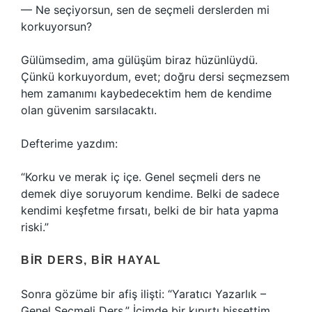
— Ne seçiyorsun, sen de seçmeli derslerden mi
korkuyorsun?
Gülümsedim, ama gülüşüm biraz hüzünlüydü.
Çünkü korkuyordum, evet; doğru dersi seçmezsem
hem zamanımı kaybedecektim hem de kendime
olan güvenim sarsılacaktı.
Defterime yazdım:
“Korku ve merak iç içe. Genel seçmeli ders ne
demek diye soruyorum kendime. Belki de sadece
kendimi keşfetme fırsatı, belki de bir hata yapma
riski.”
BIR DERS, BIR HAYAL
Sonra gözüme bir afiş ilişti: “Yaratıcı Yazarlık –
Genel Seçmeli Ders.” İçimde bir kıpırtı hissettim.