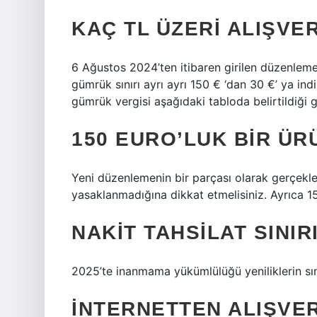
KAÇ TL ÜZERI ALIŞVE
6 Ağustos 2024’ten itibaren girilen düzenlemel
gümrük sınırı ayrı ayrı 150 € ‘dan 30 €’ ya indir
gümrük vergisi aşağıdaki tabloda belirtildiği gi
150 EURO’LUK BIR ÜR
Yeni düzenlemenin bir parçası olarak gerçekleşti
yasaklanmadığına dikkat etmelisiniz. Ayrıca 15
NAKIT TAHSILAT SINIR
2025’te inanmama yükümlülüğü yeniliklerin sını
İNTERNETTEN ALIŞVERI