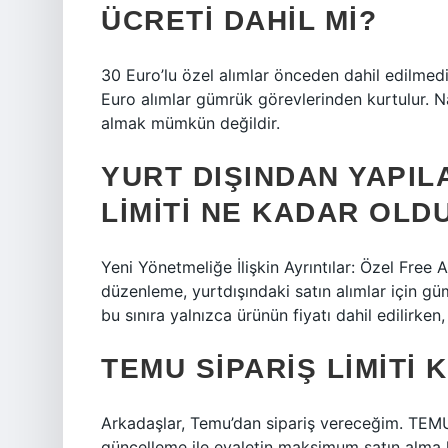
ÜCRETI DAHIL MI?
30 Euro’lu özel alımlar önceden dahil edilmed
Euro alımlar gümrük görevlerinden kurtulur. Nav
almak mümkün değildir.
YURT DIŞINDAN YAPI
LIMITI NE KADAR OLD
Yeni Yönetmeliğe İlişkin Ayrıntılar: Özel Free A
düzenleme, yurtdışındaki satın alımlar için g
bu sınıra yalnızca ürünün fiyatı dahil edilirken
TEMU SIPARIŞ LIMITI 
Arkadaşlar, Temu’dan sipariş vereceğim. TEMU’n
güncelleme ile eyaletin maksimum satın alma lim