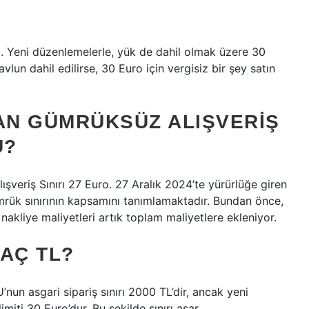
i. Yeni düzenlemelerle, yük de dahil olmak üzere 30
lun dahil edilirse, 30 Euro için vergisiz bir şey satın
LAN GÜMRÜKSÜZ ALIŞVERIŞ
U?
lışveriş Sınırı 27 Euro. 27 Aralık 2024’te yürürlüğe giren
ümrük sınırının kapsamını tanımlamaktadır. Bundan önce,
, nakliye maliyetleri artık toplam maliyetlere ekleniyor.
KAÇ TL?
un asgari sipariş sınırı 2000 TL’dir, ancak yeni
iti 30 Euro’dur. Bu şekilde sınırı aşar.