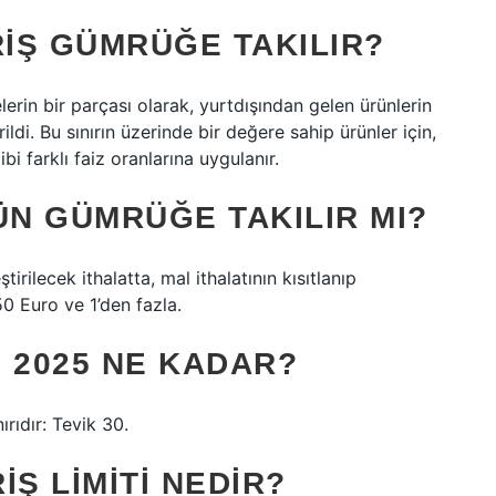
RIŞ GÜMRÜĞE TAKILIR?
erin bir parçası olarak, yurtdışından gelen ürünlerin
ildi. Bu sınırın üzerinde bir değere sahip ürünler için,
bi farklı faiz oranlarına uygulanır.
ÜN GÜMRÜĞE TAKILIR MI?
rilecek ithalatta, mal ithalatının kısıtlanıp
0 Euro ve 1’den fazla.
I 2025 NE KADAR?
rıdır: Tevik 30.
Ş LIMITI NEDIR?