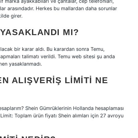
ıf marka ayakkabıları ve çantalar, cep telefonları,
llar arasındadır. Herkes bu mallardan daha sorunlar
ilde girer.
 YASAKLANDI MI?
olacak bir karar aldı. Bu karardan sonra Temu,
yapmaları talimatı verildi. Temu web sitesi şu anda
esmen yasaklanmadı.
EN ALIŞVERIŞ LIMITI NE
 hesaplarım? Shein Gümrüklerinin Hollanda hesaplaması
Limit: Toplam ürün fiyatı Shein alımları için 27 avroyu