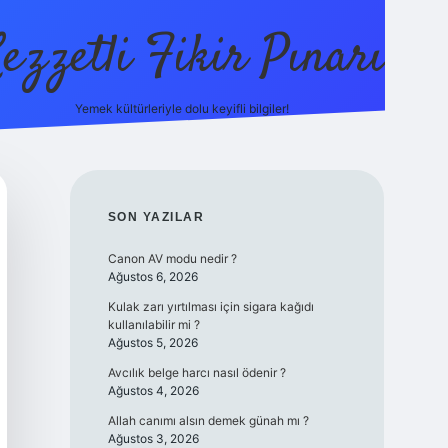
ezzetli Fikir Pınarı
Yemek kültürleriyle dolu keyifli bilgiler!
ilbet bahis sitesi
SIDEBAR
SON YAZILAR
Canon AV modu nedir ?
Ağustos 6, 2026
Kulak zarı yırtılması için sigara kağıdı
kullanılabilir mi ?
Ağustos 5, 2026
Avcılık belge harcı nasıl ödenir ?
Ağustos 4, 2026
Allah canımı alsın demek günah mı ?
Ağustos 3, 2026