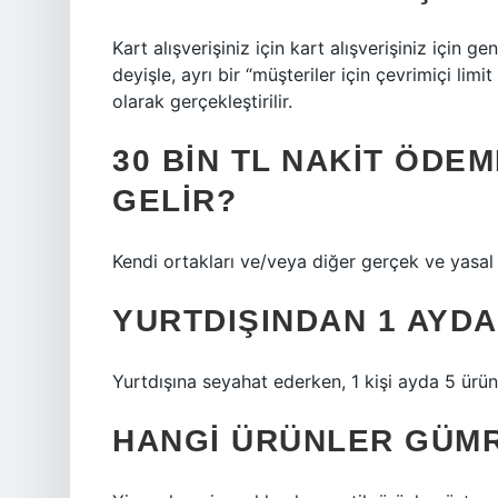
Kart alışverişiniz için kart alışverişiniz için g
deyişle, ayrı bir “müşteriler için çevrimiçi limi
olarak gerçekleştirilir.
30 BIN TL NAKIT ÖDEM
GELIR?
Kendi ortakları ve/veya diğer gerçek ve yasal k
YURTDIŞINDAN 1 AYDA
Yurtdışına seyahat ederken, 1 kişi ayda 5 ürün
HANGI ÜRÜNLER GÜMR