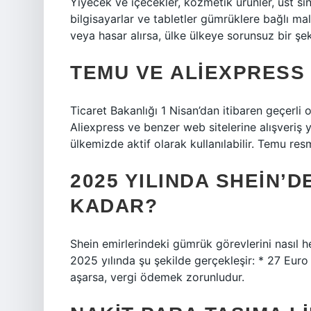
Yiyecek ve içecekler, kozmetik ürünler, üst sın
bilgisayarlar ve tabletler gümrüklere bağlı ma
veya hasar alırsa, ülke ülkeye sorunsuz bir şek
TEMU VE ALIEXPRESS
Ticaret Bakanlığı 1 Nisan’dan itibaren geçerli 
Aliexpress ve benzer web sitelerine alışveriş 
ülkemizde aktif olarak kullanılabilir. Temu r
2025 YILINDA SHEIN’D
KADAR?
Shein emirlerindeki gümrük görevlerini nasıl
2025 yılında şu şekilde gerçekleşir: * 27 Euro 
aşarsa, vergi ödemek zorunludur.