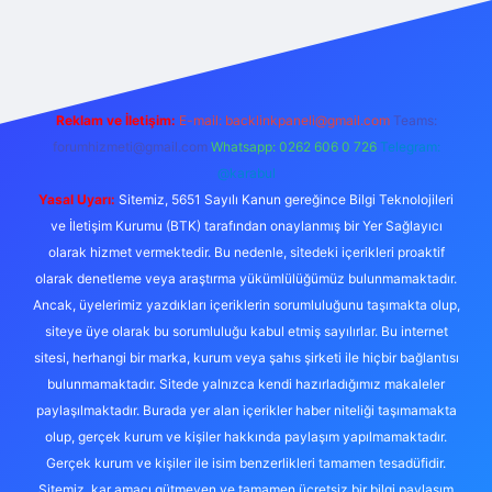
 bahis sitesi
Reklam ve İletişim:
E-mail:
backlinkpaneli@gmail.com
Teams:
forumhizmeti@gmail.com
Whatsapp: 0262 606 0 726
Telegram:
@karabul
Yasal Uyarı:
Sitemiz, 5651 Sayılı Kanun gereğince Bilgi Teknolojileri
ve İletişim Kurumu (BTK) tarafından onaylanmış bir Yer Sağlayıcı
olarak hizmet vermektedir. Bu nedenle, sitedeki içerikleri proaktif
olarak denetleme veya araştırma yükümlülüğümüz bulunmamaktadır.
Ancak, üyelerimiz yazdıkları içeriklerin sorumluluğunu taşımakta olup,
siteye üye olarak bu sorumluluğu kabul etmiş sayılırlar. Bu internet
sitesi, herhangi bir marka, kurum veya şahıs şirketi ile hiçbir bağlantısı
bulunmamaktadır. Sitede yalnızca kendi hazırladığımız makaleler
paylaşılmaktadır. Burada yer alan içerikler haber niteliği taşımamakta
olup, gerçek kurum ve kişiler hakkında paylaşım yapılmamaktadır.
Gerçek kurum ve kişiler ile isim benzerlikleri tamamen tesadüfidir.
Sitemiz, kar amacı gütmeyen ve tamamen ücretsiz bir bilgi paylaşım