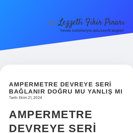
Lezzetli Fikir Pınarı
menüyü
aç
Yemek kültürleriyle dolu keyifli bilgiler!
Anasayfa
Gizlilik Politikası
Yasal Uyarı
Hakkımızda
AMPERMETRE DEVREYE SERI
BAĞLANIR DOĞRU MU YANLIŞ MI
Tarih: Ekim 21, 2024
AMPERMETRE
DEVREYE SERI