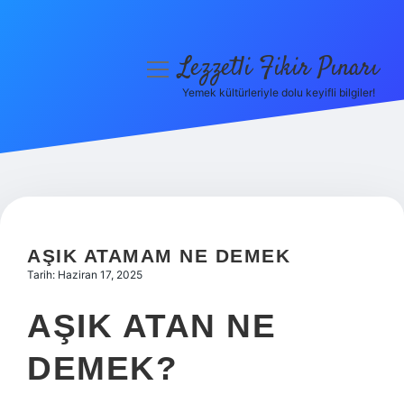
Lezzetli Fikir Pınarı
menüyü
aç
Yemek kültürleriyle dolu keyifli bilgiler!
Anasayfa
Gizlilik Politikası
Yasal Uyarı
Hakkımızda
AŞIK ATAMAM NE DEMEK
Tarih: Haziran 17, 2025
AŞIK ATAN NE
DEMEK?