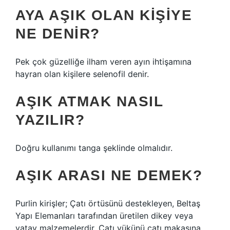
AYA AŞIK OLAN KIŞIYE
NE DENIR?
Pek çok güzelliğe ilham veren ayın ihtişamına
hayran olan kişilere selenofil denir.
AŞIK ATMAK NASIL
YAZILIR?
Doğru kullanımı tanga şeklinde olmalıdır.
AŞIK ARASI NE DEMEK?
Purlin kirişler; Çatı örtüsünü destekleyen, Beltaş
Yapı Elemanları tarafından üretilen dikey veya
yatay malzemelerdir. Çatı yükünü çatı makasına