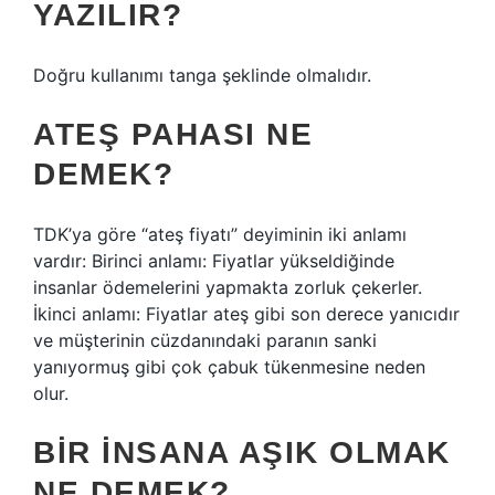
YAZILIR?
Doğru kullanımı tanga şeklinde olmalıdır.
ATEŞ PAHASI NE
DEMEK?
TDK’ya göre “ateş fiyatı” deyiminin iki anlamı
vardır: Birinci anlamı: Fiyatlar yükseldiğinde
insanlar ödemelerini yapmakta zorluk çekerler.
İkinci anlamı: Fiyatlar ateş gibi son derece yanıcıdır
ve müşterinin cüzdanındaki paranın sanki
yanıyormuş gibi çok çabuk tükenmesine neden
olur.
BIR INSANA AŞIK OLMAK
NE DEMEK?