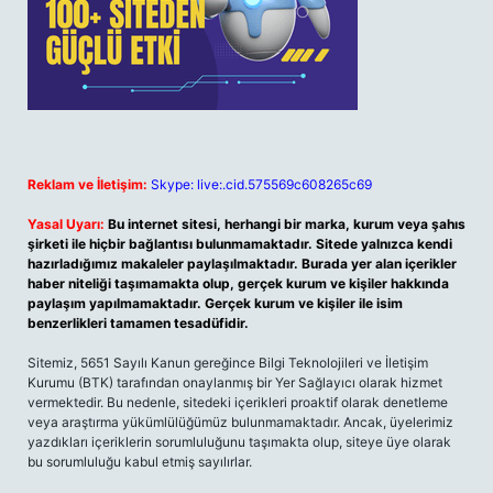
Reklam ve İletişim:
Skype: live:.cid.575569c608265c69
Yasal Uyarı:
Bu internet sitesi, herhangi bir marka, kurum veya şahıs
şirketi ile hiçbir bağlantısı bulunmamaktadır. Sitede yalnızca kendi
hazırladığımız makaleler paylaşılmaktadır. Burada yer alan içerikler
haber niteliği taşımamakta olup, gerçek kurum ve kişiler hakkında
paylaşım yapılmamaktadır. Gerçek kurum ve kişiler ile isim
benzerlikleri tamamen tesadüfidir.
Sitemiz, 5651 Sayılı Kanun gereğince Bilgi Teknolojileri ve İletişim
Kurumu (BTK) tarafından onaylanmış bir Yer Sağlayıcı olarak hizmet
vermektedir. Bu nedenle, sitedeki içerikleri proaktif olarak denetleme
veya araştırma yükümlülüğümüz bulunmamaktadır. Ancak, üyelerimiz
yazdıkları içeriklerin sorumluluğunu taşımakta olup, siteye üye olarak
bu sorumluluğu kabul etmiş sayılırlar.