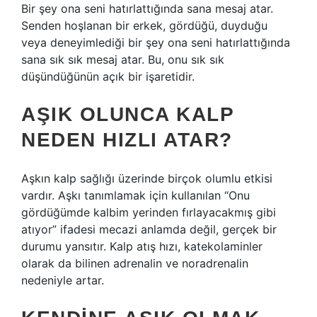
Bir şey ona seni hatırlattığında sana mesaj atar.
Senden hoşlanan bir erkek, gördüğü, duyduğu
veya deneyimlediği bir şey ona seni hatırlattığında
sana sık sık mesaj atar. Bu, onu sık sık
düşündüğünün açık bir işaretidir.
AŞIK OLUNCA KALP
NEDEN HIZLI ATAR?
Aşkın kalp sağlığı üzerinde birçok olumlu etkisi
vardır. Aşkı tanımlamak için kullanılan “Onu
gördüğümde kalbim yerinden fırlayacakmış gibi
atıyor” ifadesi mecazi anlamda değil, gerçek bir
durumu yansıtır. Kalp atış hızı, katekolaminler
olarak da bilinen adrenalin ve noradrenalin
nedeniyle artar.