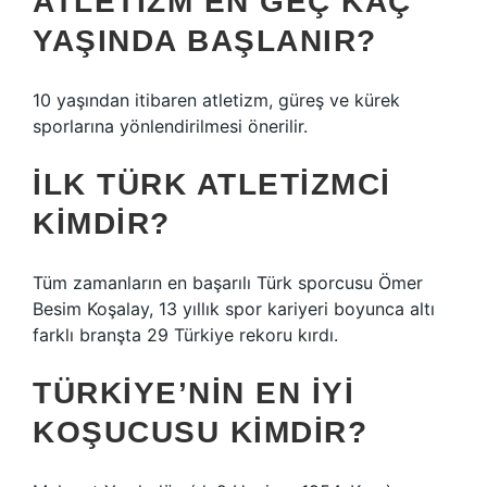
ATLETIZM EN GEÇ KAÇ
YAŞINDA BAŞLANIR?
10 yaşından itibaren atletizm, güreş ve kürek
sporlarına yönlendirilmesi önerilir.
İLK TÜRK ATLETIZMCI
KIMDIR?
Tüm zamanların en başarılı Türk sporcusu Ömer
Besim Koşalay, 13 yıllık spor kariyeri boyunca altı
farklı branşta 29 Türkiye rekoru kırdı.
TÜRKIYE’NIN EN IYI
KOŞUCUSU KIMDIR?