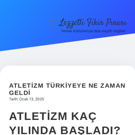
Lezzetli Fikir Pınarı
menüyü
aç
Yemek kültürleriyle dolu keyifli bilgiler!
Anasayfa
Gizlilik Politikası
Yasal Uyarı
Hakkımızda
ATLETIZM TÜRKIYEYE NE ZAMAN
GELDI
Tarih: Ocak 13, 2025
ATLETIZM KAÇ
YILINDA BAŞLADI?