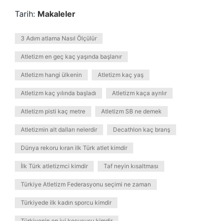
Tarih:
Makaleler
3 Adım atlama Nasıl Ölçülür
Atletizm en geç kaç yaşında başlanır
Atletizm hangi ülkenin
Atletizm kaç yaş
Atletizm kaç yılında başladı
Atletizm kaça ayrılır
Atletizm pisti kaç metre
Atletizm SB ne demek
Atletizmin alt dalları nelerdir
Decathlon kaç branş
Dünya rekoru kıran ilk Türk atlet kimdir
İlk Türk atletizmci kimdir
Taf neyin kısaltması
Türkiye Atletizm Federasyonu seçimi ne zaman
Türkiyede ilk kadın sporcu kimdir
Türkiyenin en iyi koşucusu kimdir