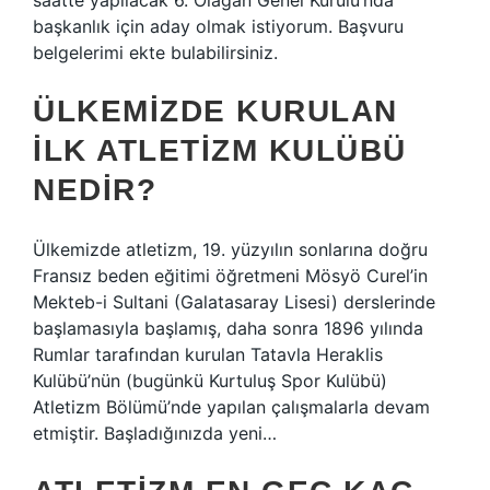
saatte yapılacak 6. Olağan Genel Kurulu’nda
başkanlık için aday olmak istiyorum. Başvuru
belgelerimi ekte bulabilirsiniz.
ÜLKEMIZDE KURULAN
ILK ATLETIZM KULÜBÜ
NEDIR?
Ülkemizde atletizm, 19. yüzyılın sonlarına doğru
Fransız beden eğitimi öğretmeni Mösyö Curel’in
Mekteb-i Sultani (Galatasaray Lisesi) derslerinde
başlamasıyla başlamış, daha sonra 1896 yılında
Rumlar tarafından kurulan Tatavla Heraklis
Kulübü’nün (bugünkü Kurtuluş Spor Kulübü)
Atletizm Bölümü’nde yapılan çalışmalarla devam
etmiştir. Başladığınızda yeni…