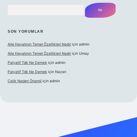
Arama
SON YORUMLAR
Aile Hayatının Temel Özellikleri Nedir
için
admin
Aile Hayatının Temel Özellikleri Nedir
için
Umay
Palyatif Tdk Ne Demek
için
admin
Palyatif Tdk Ne Demek
için
Nazan
Çelik Neden Önemli
için
admin
 bahis sitesi