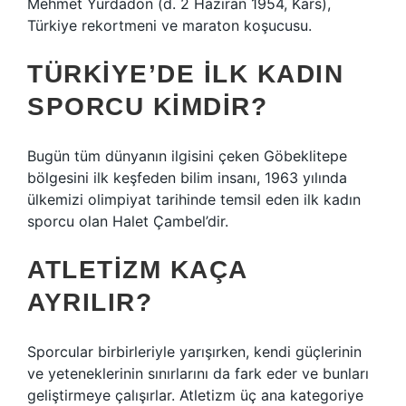
Mehmet Yurdadön (d. 2 Haziran 1954, Kars),
Türkiye rekortmeni ve maraton koşucusu.
TÜRKIYE’DE ILK KADIN
SPORCU KIMDIR?
Bugün tüm dünyanın ilgisini çeken Göbeklitepe
bölgesini ilk keşfeden bilim insanı, 1963 yılında
ülkemizi olimpiyat tarihinde temsil eden ilk kadın
sporcu olan Halet Çambel’dir.
ATLETIZM KAÇA
AYRILIR?
Sporcular birbirleriyle yarışırken, kendi güçlerinin
ve yeteneklerinin sınırlarını da fark eder ve bunları
geliştirmeye çalışırlar. Atletizm üç ana kategoriye