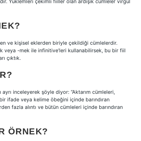
r. Yüklemleri çekimli fiiller olan ardışık cümleler virgül
NEK?
n ve kişisel eklerden biriyle çekildiği cümlelerdir.
eya -mek ile infinitive’leri kullanabilirsek, bu bir fiil
ı çıktık.
IR?
 ayrı inceleyerek şöyle diyor: “Aktarım cümleleri,
, bir ifade veya kelime öbeğini içinde barındıran
rden fazla alıntı ve bütün cümleleri içinde barındıran
IR ÖRNEK?