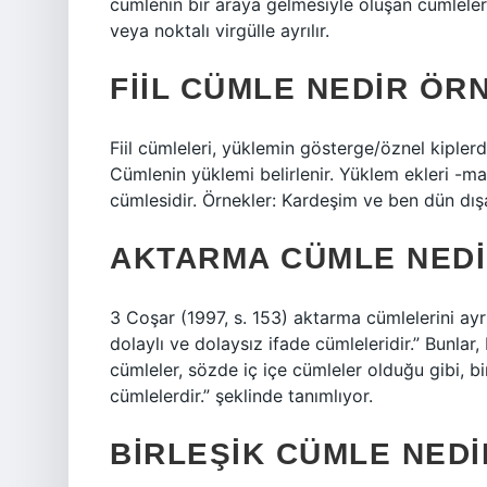
cümlenin bir araya gelmesiyle oluşan cümlelerdi
veya noktalı virgülle ayrılır.
FIIL CÜMLE NEDIR ÖR
Fiil cümleleri, yüklemin gösterge/öznel kiplerde
Cümlenin yüklemi belirlenir. Yüklem ekleri -mak v
cümlesidir. Örnekler: Kardeşim ve ben dün dışar
AKTARMA CÜMLE NED
3 Coşar (1997, s. 153) aktarma cümlelerini ayrı
dolaylı ve dolaysız ifade cümleleridir.” Bunlar
cümleler, sözde iç içe cümleler olduğu gibi, bi
cümlelerdir.” şeklinde tanımlıyor.
BIRLEŞIK CÜMLE NED