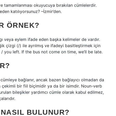
 ve tamamlanması okuyucuya bırakılan cümlelerdir.
eden katılıyorsunuz? –İzmir’den.
IR ÖRNEK?
rgı veya eylem ifade eden başka kelimeler de vardır.
 çizgi (/) ile ayrılmış ve ifadeyi basitleştirmek için
 / you left. If the bus not come on time, we’ll be late.
IR?
na cümleye bağlanır, ancak bazen bağlayıcı olmadan da
 çekimli bir fiil biçimidir ya da bir isimdir. Noun-verb
şturulan bileşikler yardımcı cümle olarak kabul edilmez,
larıdır.
 NASIL BULUNUR?