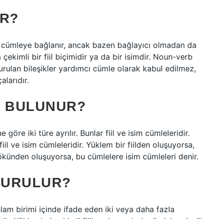
IR?
na cümleye bağlanır, ancak bazen bağlayıcı olmadan da
 çekimli bir fiil biçimidir ya da bir isimdir. Noun-verb
şturulan bileşikler yardımcı cümle olarak kabul edilmez,
larıdır.
L BULUNUR?
öre iki türe ayrılır. Bunlar fiil ve isim cümleleridir.
iil ve isim cümleleridir. Yüklem bir fiilden oluşuyorsa,
kökünden oluşuyorsa, bu cümlelere isim cümleleri denir.
KURULUR?
nlam birimi içinde ifade eden iki veya daha fazla