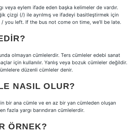
rgı veya eylem ifade eden başka kelimeler de vardır.
 çizgi (/) ile ayrılmış ve ifadeyi basitleştirmek için
 / you left. If the bus not come on time, we’ll be late.
EDIR?
unda olmayan cümlelerdir. Ters cümleler edebi sanat
ar için kullanılır. Yanlış veya bozuk cümleler değildir.
mlelere düzenli cümleler denir.
LE NASIL OLUR?
için bir ana cümle ve en az bir yan cümleden oluşan
den fazla yargı barındıran cümlelerdir.
IR ÖRNEK?