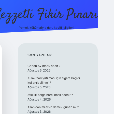
ezzetli Fikir Pınarı
Yemek kültürleriyle dolu keyifli bilgiler!
ilbet bahis sitesi
SIDEBAR
SON YAZILAR
Canon AV modu nedir ?
Ağustos 6, 2026
Kulak zarı yırtılması için sigara kağıdı
kullanılabilir mi ?
Ağustos 5, 2026
Avcılık belge harcı nasıl ödenir ?
Ağustos 4, 2026
Allah canımı alsın demek günah mı ?
Ağustos 3, 2026