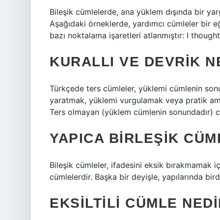
Bileşik cümlelerde, ana yüklem dışında bir ya
Aşağıdaki örneklerde, yardımcı cümleler bir eğik
bazı noktalama işaretleri atlanmıştır: I thought
KURALLI VE DEVRIK N
Türkçede ters cümleler, yüklemi cümlenin son
yaratmak, yüklemi vurgulamak veya pratik amaçl
Ters olmayan (yüklem cümlenin sonundadır) cü
YAPICA BIRLEŞIK CÜM
Bileşik cümleler, ifadesini eksik bırakmamak 
cümlelerdir. Başka bir deyişle, yapılarında bir
EKSILTILI CÜMLE NED