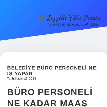
Lezzetli Fikir Pınarı
menüyü
aç
Yemek kültürleriyle dolu keyifli bilgiler!
Anasayfa
Gizlilik Politikası
Yasal Uyarı
Hakkımızda
BELEDIYE BÜRO PERSONELI NE
IŞ YAPAR
Tarih: Kasım 25, 2024
BÜRO PERSONELI
NE KADAR MAAŞ