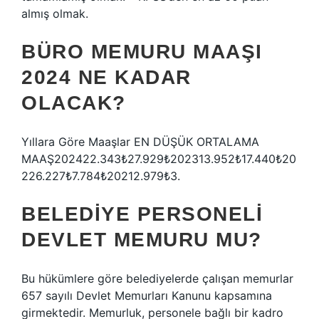
almış olmak.
BÜRO MEMURU MAAŞI
2024 NE KADAR
OLACAK?
Yıllara Göre Maaşlar EN DÜŞÜK ORTALAMA
MAAŞ202422.343₺27.929₺202313.952₺17.440₺20
226.227₺7.784₺20212.979₺3.
BELEDIYE PERSONELI
DEVLET MEMURU MU?
Bu hükümlere göre belediyelerde çalışan memurlar
657 sayılı Devlet Memurları Kanunu kapsamına
girmektedir. Memurluk, personele bağlı bir kadro