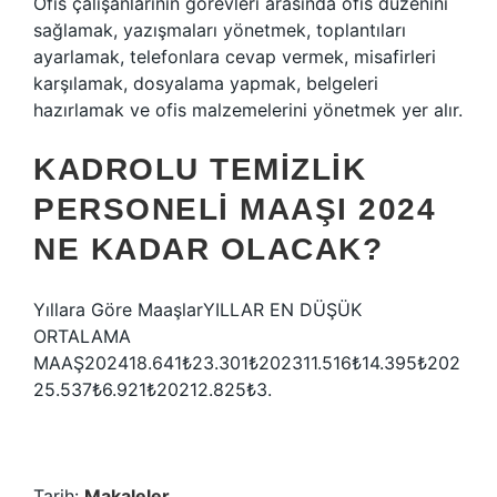
Ofis çalışanlarının görevleri arasında ofis düzenini
sağlamak, yazışmaları yönetmek, toplantıları
ayarlamak, telefonlara cevap vermek, misafirleri
karşılamak, dosyalama yapmak, belgeleri
hazırlamak ve ofis malzemelerini yönetmek yer alır.
KADROLU TEMIZLIK
PERSONELI MAAŞI 2024
NE KADAR OLACAK?
Yıllara Göre MaaşlarYILLAR EN DÜŞÜK
ORTALAMA
MAAŞ202418.641₺23.301₺202311.516₺14.395₺202
25.537₺6.921₺20212.825₺3.
Tarih:
Makaleler