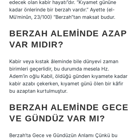
edecek olan kabir hayatı”dır. “Kıyamet gününe
kadar önlerinde bir berzah vardır.” Ayette (el-
Mü’minûn, 23/100) “Berzah”tan maksat budur.
BERZAH ALEMINDE AZAP
VAR MIDIR?
Kabir veya kıstak âleminde bile dünyevi zaman
birimleri geçerlidir, bu durumda mesela Hz.
Adem’in oğlu Kabil, öldüğü günden kıyamete kadar
kabir azabı çekerken, kıyamet günü ölen bir kâfir
bu azaptan kurtulmuştur.
BERZAH ALEMINDE GECE
VE GÜNDÜZ VAR MI?
Berzah’ta Gece ve Gündüzün Anlamı Çünkü bu