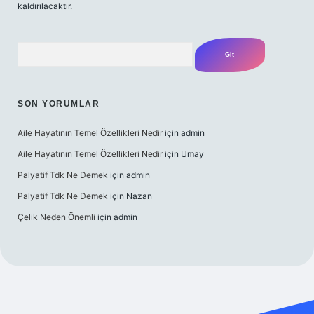
kaldırılacaktır.
Arama
SON YORUMLAR
Aile Hayatının Temel Özellikleri Nedir
için
admin
Aile Hayatının Temel Özellikleri Nedir
için
Umay
Palyatif Tdk Ne Demek
için
admin
Palyatif Tdk Ne Demek
için
Nazan
Çelik Neden Önemli
için
admin
 bahis sitesi