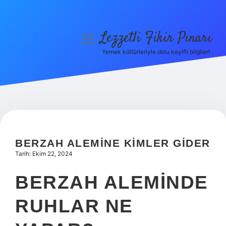
Lezzetli Fikir Pınarı
menüyü
aç
Yemek kültürleriyle dolu keyifli bilgiler!
Anasayfa
Gizlilik Politikası
Yasal Uyarı
Hakkımızda
BERZAH ALEMINE KIMLER GIDER
Tarih: Ekim 22, 2024
BERZAH ALEMINDE
RUHLAR NE