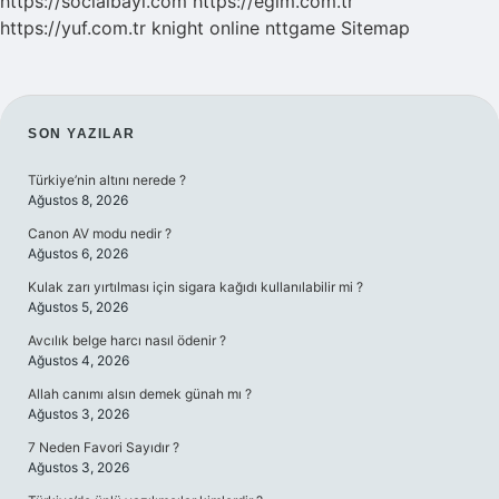
https://socialbayi.com
https://egim.com.tr
https://yuf.com.tr
knight online
nttgame
Sitemap
SIDEBAR
SON YAZILAR
Türkiye’nin altını nerede ?
Ağustos 8, 2026
Canon AV modu nedir ?
Ağustos 6, 2026
Kulak zarı yırtılması için sigara kağıdı kullanılabilir mi ?
Ağustos 5, 2026
Avcılık belge harcı nasıl ödenir ?
Ağustos 4, 2026
Allah canımı alsın demek günah mı ?
Ağustos 3, 2026
7 Neden Favori Sayıdır ?
Ağustos 3, 2026