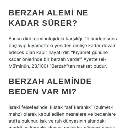
BERZAH ALEMI NE
KADAR SÜRER?
Bunun dinî terminolojideki karşılığı, “ölümden sonra
başlayıp kıyametteki yeniden dirilişe kadar devam
edecek olan kabir hayatı”dır. “Kıyamet gününe
kadar önlerinde bir berzah vardır.” Ayette (el-
Mü’minûn, 23/100) “Berzah”tan maksat budur.
BERZAH ALEMINDE
BEDEN VAR MI?
İşraki felsefesinde, kıstak “saf karanlık” (zulmet-i
mahz) olarak kabul edilen nesnelere ve bedenlere
atıfta bulunur. Işık ve ruh dünyasının altındaki
maddi ve karanlık dünya, melekler dünyası olarak