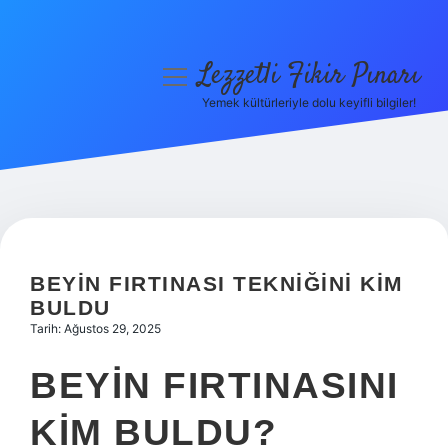
Lezzetli Fikir Pınarı
menüyü
aç
Yemek kültürleriyle dolu keyifli bilgiler!
Anasayfa
Gizlilik Politikası
Yasal Uyarı
Hakkımızda
BEYIN FIRTINASI TEKNIĞINI KIM
BULDU
Tarih: Ağustos 29, 2025
BEYIN FIRTINASINI
KIM BULDU?