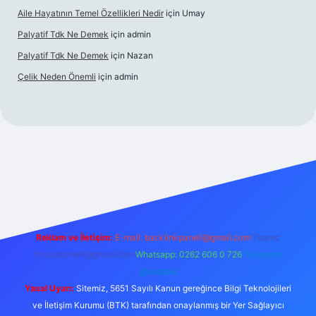
Aile Hayatının Temel Özellikleri Nedir
için
Umay
Palyatif Tdk Ne Demek
için
admin
Palyatif Tdk Ne Demek
için
Nazan
Çelik Neden Önemli
için
admin
et bahis sitesi
Reklam ve İletişim:
E-mail:
backlinkpaneli@gmail.com
Teams:
forumhizmeti@gmail.com
Whatsapp: 0262 606 0 726
Telegram:
@karabul
Yasal Uyarı:
Sitemiz, 5651 Sayılı Kanun gereğince Bilgi Teknolojileri
ve İletişim Kurumu (BTK) tarafından onaylanmış bir Yer Sağlayıcı