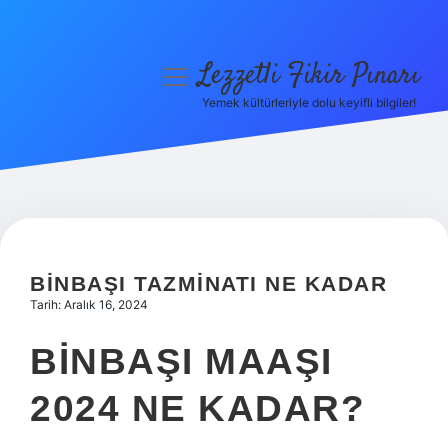
Lezzetli Fikir Pınarı
menüyü
aç
Yemek kültürleriyle dolu keyifli bilgiler!
Anasayfa
Gizlilik Politikası
Yasal Uyarı
Hakkımızda
BINBAŞI TAZMINATI NE KADAR
Tarih: Aralık 16, 2024
BINBAŞI MAAŞI
2024 NE KADAR?