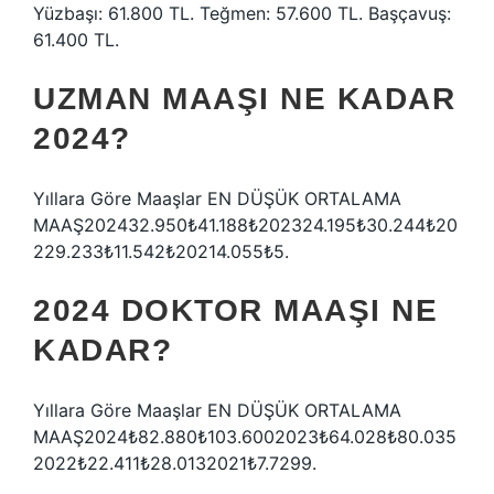
Yüzbaşı: 61.800 TL. Teğmen: 57.600 TL. Başçavuş:
61.400 TL.
UZMAN MAAŞI NE KADAR
2024?
Yıllara Göre Maaşlar EN DÜŞÜK ORTALAMA
MAAŞ202432.950₺41.188₺202324.195₺30.244₺20
229.233₺11.542₺20214.055₺5.
2024 DOKTOR MAAŞI NE
KADAR?
Yıllara Göre Maaşlar EN DÜŞÜK ORTALAMA
MAAŞ2024₺82.880₺103.6002023₺64.028₺80.035
2022₺22.411₺28.0132021₺7.7299.