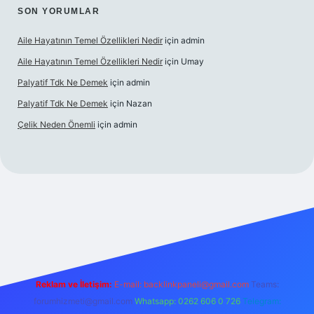
SON YORUMLAR
Aile Hayatının Temel Özellikleri Nedir
için
admin
Aile Hayatının Temel Özellikleri Nedir
için
Umay
Palyatif Tdk Ne Demek
için
admin
Palyatif Tdk Ne Demek
için
Nazan
Çelik Neden Önemli
için
admin
 bahis sitesi
Reklam ve İletişim:
E-mail:
backlinkpaneli@gmail.com
Teams:
forumhizmeti@gmail.com
Whatsapp: 0262 606 0 726
Telegram: