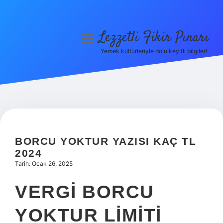
Lezzetli Fikir Pınarı
menüyü
aç
Yemek kültürleriyle dolu keyifli bilgiler!
Anasayfa
Gizlilik Politikası
Yasal Uyarı
Hakkımızda
BORCU YOKTUR YAZISI KAÇ TL
2024
Tarih: Ocak 26, 2025
VERGI BORCU
YOKTUR LIMITI