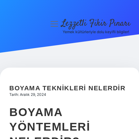
Lezzetli Fikir Pınarı
menüyü
aç
Yemek kültürleriyle dolu keyifli bilgiler!
Anasayfa
Gizlilik Politikası
Yasal Uyarı
Hakkımızda
BOYAMA TEKNIKLERI NELERDIR
Tarih: Aralık 29, 2024
BOYAMA
YÖNTEMLERI