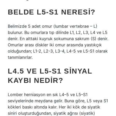
BELDE L5-S1 NERESI?
Belimizde 5 adet omur (lumbar vertebrae – L)
bulunur. Bu omurlara tıp dilinde L1, L2, L3, L4 ve L5
denir. En alttaki kuyruk sokumuna sakrum (S) denir.
Omurlar arası diskler iki omur arasında yastıkçık
olduğundan; L1-2, L2-3, L3-4, L4-5 ve L5-S1 olarak
tanımlanırlar.
L4.5 VE L5-S1 SINYAL
KAYBI NEDIR?
Lomber herniasyon en sık L4–5 ve L5–S1
seviyelerinde meydana gelir. Buna göre, L5 veya S1
kökleri baskı altında kalır. Her iki kök de siyatik
siniri oluşturduğundan, siyatik ağrısı (siyatik)