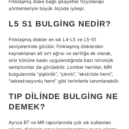
Fıtıklaşmış diske bağlı şikayetler fizyoterapi
yöntemleriyle büyük ölçüde iyileşir.
L5 S1 BULGING NEDIR?
Fıtıklaşmış diskler en sık L4-L5 ve L5-S1
seviyelerinde görülür. Fıtıklaşmış disklerden
kaynaklanan alt sırt ağrısı ve sertliğe ek olarak,
sinir köküne baskı uygulandığında bazı nörolojik
semptomlar da görülebilir. Lomber herniler, MRI
bulgularında “şişkinlik”, “çıkıntı”, “ekstrüde herni”,
“sekestrasyonlu herni” gibi terimlerle tanımlanabilir.
TIP DILINDE BULGING NE
DEMEK?
Ayrıca BT ve MR raporlarında çok sık kullanılan