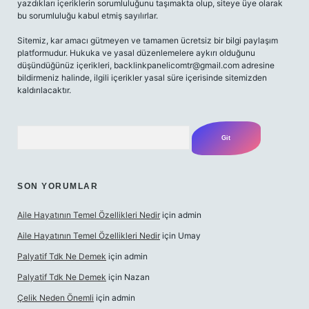
yazdıkları içeriklerin sorumluluğunu taşımakta olup, siteye üye olarak
bu sorumluluğu kabul etmiş sayılırlar.
Sitemiz, kar amacı gütmeyen ve tamamen ücretsiz bir bilgi paylaşım
platformudur. Hukuka ve yasal düzenlemelere aykırı olduğunu
düşündüğünüz içerikleri,
backlinkpanelicomtr@gmail.com
adresine
bildirmeniz halinde, ilgili içerikler yasal süre içerisinde sitemizden
kaldırılacaktır.
Arama
SON YORUMLAR
Aile Hayatının Temel Özellikleri Nedir
için
admin
Aile Hayatının Temel Özellikleri Nedir
için
Umay
Palyatif Tdk Ne Demek
için
admin
Palyatif Tdk Ne Demek
için
Nazan
Çelik Neden Önemli
için
admin