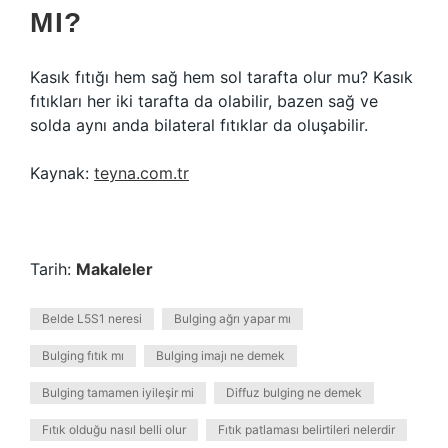
MI?
Kasık fıtığı hem sağ hem sol tarafta olur mu? Kasık
fıtıkları her iki tarafta da olabilir, bazen sağ ve
solda aynı anda bilateral fıtıklar da oluşabilir.
Kaynak:
teyna.com.tr
Tarih:
Makaleler
Belde L5S1 neresi
Bulging ağrı yapar mı
Bulging fıtık mı
Bulging imajı ne demek
Bulging tamamen iyileşir mi
Diffuz bulging ne demek
Fıtık olduğu nasıl belli olur
Fıtık patlaması belirtileri nelerdir