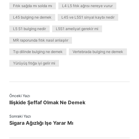
Fıtık sağda mı solda mı
L4 L5 fıtık ağrısı nereye vurur
L45 bulging ne demek
L45 ve L5S1 sinyal kaybı nedir
L5 S1 bulging nedir
L5S1 ameliyat gerekir mi
MR raporunda fıtık nasıl anlaşılır
Tıp dilinde bulging ne demek
Vertebrada bulging ne demek
Yürüyüş fıtığa iyi gelir mi
Önceki Yazı
Ilişkide Şeffaf Olmak Ne Demek
Sonraki Yazı
Sigara Ağızlığı Işe Yarar Mı