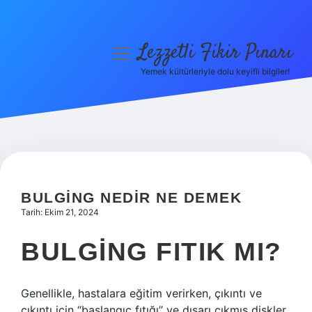
Lezzetli Fikir Pınarı
menüyü
aç
Yemek kültürleriyle dolu keyifli bilgiler!
Anasayfa
Gizlilik Politikası
Yasal Uyarı
Hakkımızda
BULGING NEDIR NE DEMEK
Tarih: Ekim 21, 2024
BULGING FITIK MI?
Genellikle, hastalara eğitim verirken, çıkıntı ve
çıkıntı için “başlangıç ​​fıtığı” ve dışarı çıkmış diskler