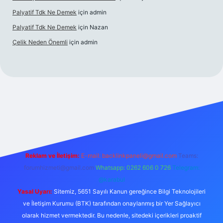
Palyatif Tdk Ne Demek
için
admin
Palyatif Tdk Ne Demek
için
Nazan
Çelik Neden Önemli
için
admin
bet bahis sitesi
Reklam ve İletişim:
E-mail:
backlinkpaneli@gmail.com
Teams:
forumhizmeti@gmail.com
Whatsapp: 0262 606 0 726
Telegram:
@karabul
Yasal Uyarı:
Sitemiz, 5651 Sayılı Kanun gereğince Bilgi Teknolojileri
ve İletişim Kurumu (BTK) tarafından onaylanmış bir Yer Sağlayıcı
olarak hizmet vermektedir. Bu nedenle, sitedeki içerikleri proaktif