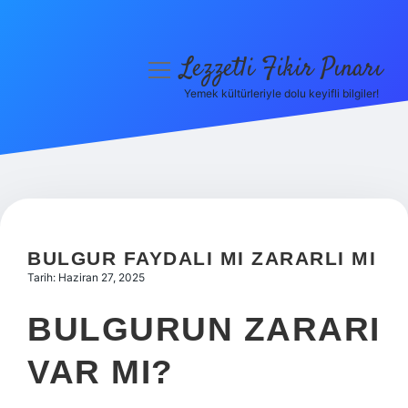
Lezzetli Fikir Pınarı
menüyü
aç
Yemek kültürleriyle dolu keyifli bilgiler!
Anasayfa
Gizlilik Politikası
Yasal Uyarı
Hakkımızda
BULGUR FAYDALI MI ZARARLI MI
Tarih: Haziran 27, 2025
BULGURUN ZARARI
VAR MI?