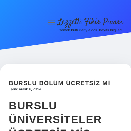
Lezzetli Fikir Pınarı
menüyü
aç
Yemek kültürleriyle dolu keyifli bilgiler!
Anasayfa
Gizlilik Politikası
Yasal Uyarı
Hakkımızda
BURSLU BÖLÜM ÜCRETSIZ MI
Tarih: Aralık 6, 2024
BURSLU
ÜNIVERSITELER