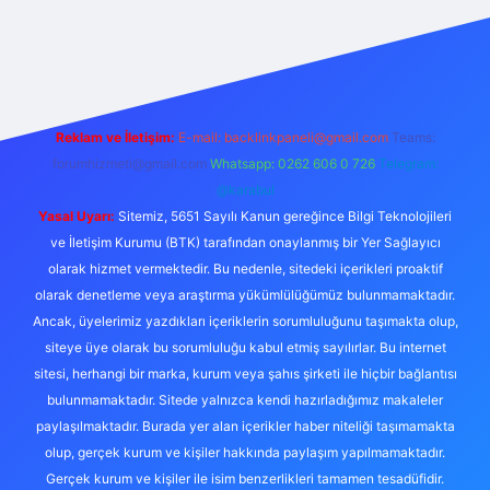
bahis sitesi
Reklam ve İletişim:
E-mail:
backlinkpaneli@gmail.com
Teams:
forumhizmeti@gmail.com
Whatsapp: 0262 606 0 726
Telegram:
@karabul
Yasal Uyarı:
Sitemiz, 5651 Sayılı Kanun gereğince Bilgi Teknolojileri
ve İletişim Kurumu (BTK) tarafından onaylanmış bir Yer Sağlayıcı
olarak hizmet vermektedir. Bu nedenle, sitedeki içerikleri proaktif
olarak denetleme veya araştırma yükümlülüğümüz bulunmamaktadır.
Ancak, üyelerimiz yazdıkları içeriklerin sorumluluğunu taşımakta olup,
siteye üye olarak bu sorumluluğu kabul etmiş sayılırlar. Bu internet
sitesi, herhangi bir marka, kurum veya şahıs şirketi ile hiçbir bağlantısı
bulunmamaktadır. Sitede yalnızca kendi hazırladığımız makaleler
paylaşılmaktadır. Burada yer alan içerikler haber niteliği taşımamakta
olup, gerçek kurum ve kişiler hakkında paylaşım yapılmamaktadır.
Gerçek kurum ve kişiler ile isim benzerlikleri tamamen tesadüfidir.