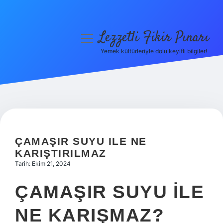
Lezzetli Fikir Pınarı
menüyü
aç
Yemek kültürleriyle dolu keyifli bilgiler!
Anasayfa
Gizlilik Politikası
Yasal Uyarı
Hakkımızda
ÇAMAŞIR SUYU ILE NE
KARIŞTIRILMAZ
Tarih: Ekim 21, 2024
ÇAMAŞIR SUYU ILE
NE KARIŞMAZ?