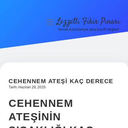
Lezzetli Fikir Pınarı
menüyü
aç
Yemek kültürleriyle dolu keyifli bilgiler!
Anasayfa
Gizlilik Politikası
Yasal Uyarı
Hakkımızda
CEHENNEM ATEŞI KAÇ DERECE
Tarih: Haziran 29, 2025
CEHENNEM
ATEŞININ