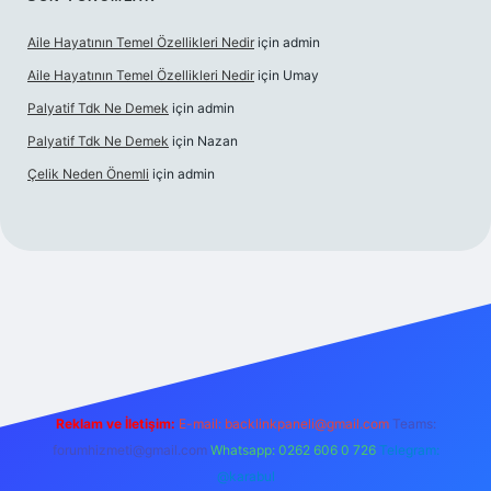
Aile Hayatının Temel Özellikleri Nedir
için
admin
Aile Hayatının Temel Özellikleri Nedir
için
Umay
Palyatif Tdk Ne Demek
için
admin
Palyatif Tdk Ne Demek
için
Nazan
Çelik Neden Önemli
için
admin
et bahis sitesi
Reklam ve İletişim:
E-mail:
backlinkpaneli@gmail.com
Teams:
forumhizmeti@gmail.com
Whatsapp: 0262 606 0 726
Telegram:
@karabul