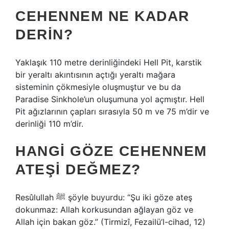
CEHENNEM NE KADAR
DERIN?
Yaklaşık 110 metre derinliğindeki Hell Pit, karstik
bir yeraltı akıntısının açtığı yeraltı mağara
sisteminin çökmesiyle oluşmuştur ve bu da
Paradise Sinkhole’un oluşumuna yol açmıştır. Hell
Pit ağızlarının çapları sırasıyla 50 m ve 75 m’dir ve
derinliği 110 m’dir.
HANGI GÖZE CEHENNEM
ATEŞI DEĞMEZ?
Resûlullah ﷺ şöyle buyurdu: “Şu iki göze ateş
dokunmaz: Allah korkusundan ağlayan göz ve
Allah için bakan göz.” (Tirmizî, Fezailü’l-cihad, 12)