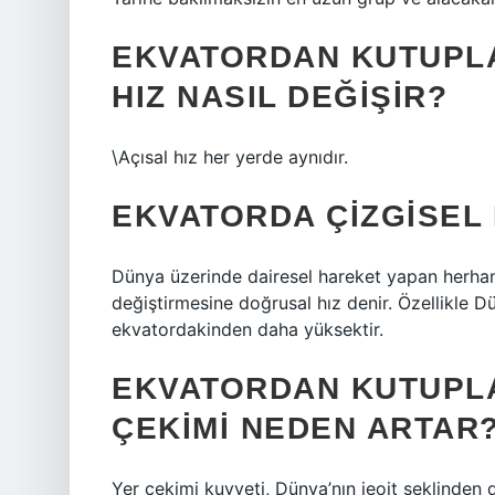
EKVATORDAN KUTUPLA
HIZ NASIL DEĞIŞIR?
\Açısal hız her yerde aynıdır.
EKVATORDA ÇIZGISEL 
Dünya üzerinde dairesel hareket yapan herhan
değiştirmesine doğrusal hız denir. Özellikle D
ekvatordakinden daha yüksektir.
EKVATORDAN KUTUPLA
ÇEKIMI NEDEN ARTAR
Yer çekimi kuvveti, Dünya’nın jeoit şeklinden