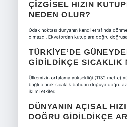
ÇIZGISEL HIZIN KUTU
NEDEN OLUR?
Odak noktası dünyanın kendi etrafında dönme
olmazdı. Ekvatordan kutuplara doğru doğrusal h
TÜRKIYE’DE GÜNEYD
GIDILDIKÇE SICAKLIK
Ülkemizin ortalama yüksekliği (1132 metre) y
bağlı olarak sıcaklık batıdan doğuya doğru az
iklimi etkiler.
DÜNYANIN AÇISAL HI
DOĞRU GIDILDIKÇE AR