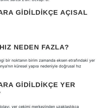
RA GIDILDIKÇE AÇISAL
HIZ NEDEN FAZLA?
gi bir noktanın birim zamanda eksen etrafındaki yer
ünya’nın küresel yapısı nedeniyle doğrusal hız
RA GIDILDIKÇE YER
?
 dolayı, yer çekimi merkezinden uzaklaştıkça