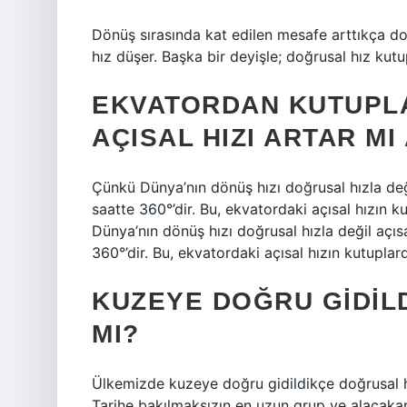
Dönüş sırasında kat edilen mesafe arttıkça do
hız düşer. Başka bir deyişle; doğrusal hız kut
EKVATORDAN KUTUPLA
AÇISAL HIZI ARTAR MI
Çünkü Dünya’nın dönüş hızı doğrusal hızla değil
saatte 360°’dir. Bu, ekvatordaki açısal hızın 
Dünya’nın dönüş hızı doğrusal hızla değil açısa
360°’dir. Bu, ekvatordaki açısal hızın kutuplar
KUZEYE DOĞRU GIDILD
MI?
Ülkemizde kuzeye doğru gidildikçe doğrusal hı
Tarihe bakılmaksızın en uzun grup ve alacakara