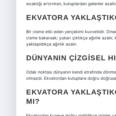
sıcaklığı artırırken, kutuplardan gelenler azaltı
EKVATORA YAKLAŞTIKÇ
Bir cisme etki eden yerçekimi kuvvetidir. Dina
cisme bakarsak; yukarı çıktıkça ağırlık azalır,
yaklaşıldıkça ağırlık azalır.
DÜNYANIN ÇIZGISEL H
Odak noktası dünyanın kendi etrafında dönme
olmazdı. Ekvatordan kutuplara doğru doğrusal h
EKVATORA YAKLAŞTIK
MI?
Ekvatordan kuzeye doğru gidildikçe günler uzar