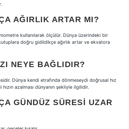
r.
A AĞIRLIK ARTAR MI?
mometre kullanılarak ölçülür. Dünya üzerindeki bir
 kutuplara doğru gidildikçe ağırlık artar ve ekvatora
IZI NEYE BAĞLIDIR?
sidir. Dünya kendi etrafında dönmeseydi doğrusal hız
ızın azalması dünyanın şekliyle ilgilidir.
ÇA GÜNDÜZ SÜRESI UZAR
, geceler kısalır.