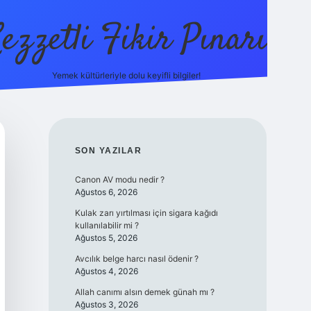
ezzetli Fikir Pınarı
Yemek kültürleriyle dolu keyifli bilgiler!
ilbet bahis sitesi
SIDEBAR
SON YAZILAR
Canon AV modu nedir ?
Ağustos 6, 2026
Kulak zarı yırtılması için sigara kağıdı
kullanılabilir mi ?
Ağustos 5, 2026
Avcılık belge harcı nasıl ödenir ?
Ağustos 4, 2026
Allah canımı alsın demek günah mı ?
Ağustos 3, 2026