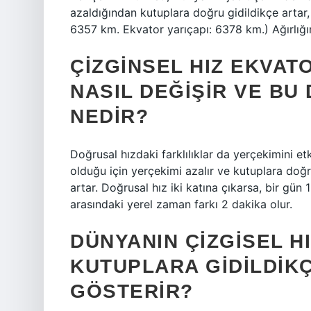
azaldığından kutuplara doğru gidildikçe artar, 
6357 km. Ekvator yarıçapı: 6378 km.) Ağırlığ
ÇIZGINSEL HIZ EKVA
NASIL DEĞIŞIR VE BU
NEDIR?
Doğrusal hızdaki farklılıklar da yerçekimini e
olduğu için yerçekimi azalır ve kutuplara doğr
artar. Doğrusal hız iki katına çıkarsa, bir gün
arasındaki yerel zaman farkı 2 dakika olur.
DÜNYANIN ÇIZGISEL H
KUTUPLARA GIDILDIKÇ
GÖSTERIR?