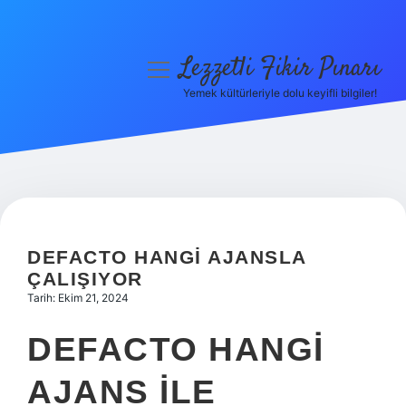
Lezzetli Fikir Pınarı
menüyü
aç
Yemek kültürleriyle dolu keyifli bilgiler!
Anasayfa
Gizlilik Politikası
Yasal Uyarı
Hakkımızda
DEFACTO HANGI AJANSLA
ÇALIŞIYOR
Tarih: Ekim 21, 2024
DEFACTO HANGI
AJANS ILE