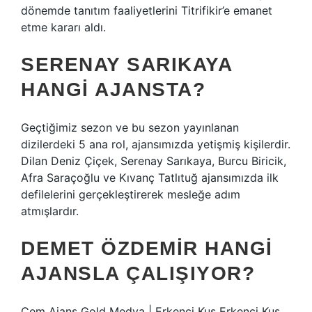
dönemde tanıtım faaliyetlerini Titrifikir’e emanet
etme kararı aldı.
SERENAY SARIKAYA
HANGI AJANSTA?
Geçtiğimiz sezon ve bu sezon yayınlanan
dizilerdeki 5 ana rol, ajansımızda yetişmiş kişilerdir.
Dilan Deniz Çiçek, Serenay Sarıkaya, Burcu Biricik,
Afra Saraçoğlu ve Kıvanç Tatlıtuğ ajansımızda ilk
defilelerini gerçekleştirerek mesleğe adım
atmışlardır.
DEMET ÖZDEMIR HANGI
AJANSLA ÇALIŞIYOR?
Cem Ajans Gold Medya | Erkenci Kuş Erkenci Kuş,