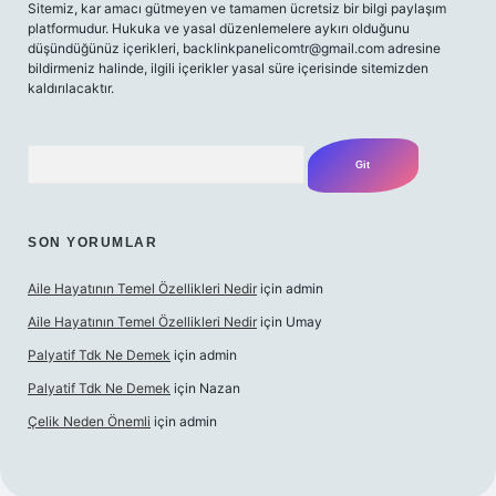
Sitemiz, kar amacı gütmeyen ve tamamen ücretsiz bir bilgi paylaşım
platformudur. Hukuka ve yasal düzenlemelere aykırı olduğunu
düşündüğünüz içerikleri,
backlinkpanelicomtr@gmail.com
adresine
bildirmeniz halinde, ilgili içerikler yasal süre içerisinde sitemizden
kaldırılacaktır.
Arama
SON YORUMLAR
Aile Hayatının Temel Özellikleri Nedir
için
admin
Aile Hayatının Temel Özellikleri Nedir
için
Umay
Palyatif Tdk Ne Demek
için
admin
Palyatif Tdk Ne Demek
için
Nazan
Çelik Neden Önemli
için
admin