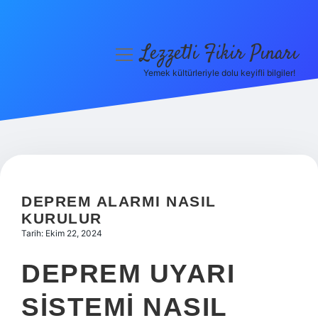
Lezzetli Fikir Pınarı
menüyü
aç
Yemek kültürleriyle dolu keyifli bilgiler!
Anasayfa
Gizlilik Politikası
Yasal Uyarı
Hakkımızda
DEPREM ALARMI NASIL
KURULUR
Tarih: Ekim 22, 2024
DEPREM UYARI
SISTEMI NASIL