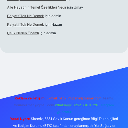
Aile Hayatının Temel Özellikleri Nedir
için
Umay
Palyatif Tdk Ne Demek
için
admin
Palyatif Tdk Ne Demek
için
Nazan
Çelik Neden Önemli
için
admin
t bahis sitesi
Reklam ve İletişim:
E-mail:
backlinkpaneli@gmail.com
Teams:
forumhizmeti@gmail.com
Whatsapp: 0262 606 0 726
Telegram:
@karabul
Yasal Uyarı:
Sitemiz, 5651 Sayılı Kanun gereğince Bilgi Teknolojileri
ve İletişim Kurumu (BTK) tarafından onaylanmış bir Yer Sağlayıcı