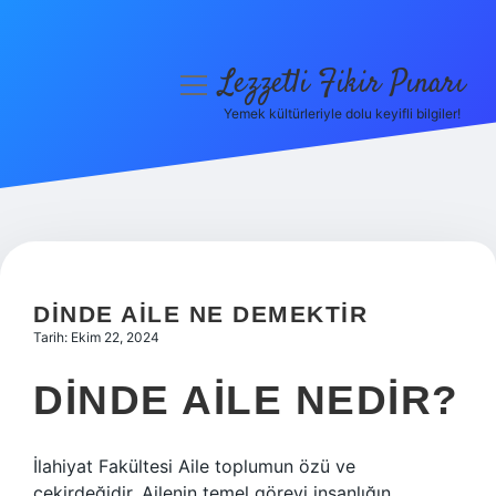
Lezzetli Fikir Pınarı
menüyü
aç
Yemek kültürleriyle dolu keyifli bilgiler!
Anasayfa
Gizlilik Politikası
Yasal Uyarı
Hakkımızda
DINDE AILE NE DEMEKTIR
Tarih: Ekim 22, 2024
DINDE AILE NEDIR?
İlahiyat Fakültesi Aile toplumun özü ve
çekirdeğidir. Ailenin temel görevi insanlığın