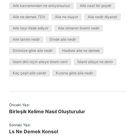
Aile kavramından ne anlıyorsunuz
Aile nasıl bir şeydir
Aile ne demek TDV
Aile ne oluyor
Aile nedir diyanet
Aile neyi ifade ediyor
Aile olmanın önemi nedir
Aile tanımı nedir
Dinde aile nedir
Dinimize göre aile nedir
Hadiste aile ne demek
İslam dini niçin aileye önem verir
İslami aileye ne denir
Kaç çeşit aile vardır
Kurana göre aile nedir
Önceki Yazı
Birleşik Kelime Nasıl Oluşturulur
Sonraki Yazı
Ls Ne Demek Konsol