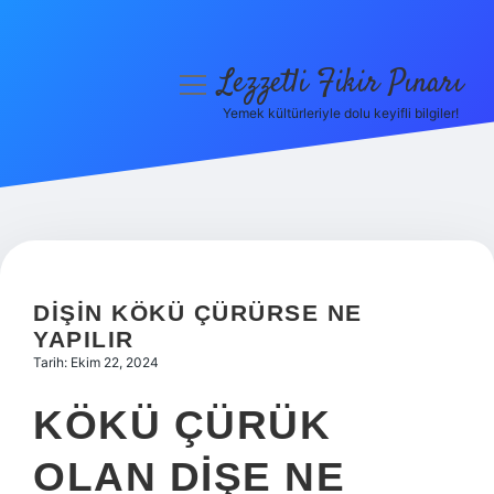
Lezzetli Fikir Pınarı
menüyü
aç
Yemek kültürleriyle dolu keyifli bilgiler!
Anasayfa
Gizlilik Politikası
Yasal Uyarı
Hakkımızda
DIŞIN KÖKÜ ÇÜRÜRSE NE
YAPILIR
Tarih: Ekim 22, 2024
KÖKÜ ÇÜRÜK
OLAN DIŞE NE