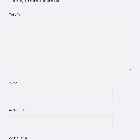
*
ile işaretlenmişlerdir
Yorum
İsim*
E-Posta*
Web Sitesi