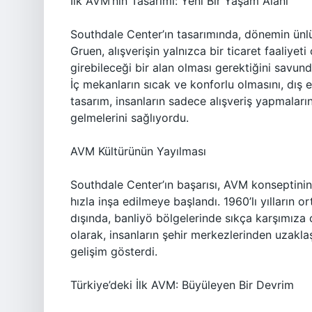
İlk AVM’nin Tasarımı: Yeni Bir Yaşam Alanı
Southdale Center’ın tasarımında, dönemin ünlü
Gruen, alışverişin yalnızca bir ticaret faaliyet
girebileceği bir alan olması gerektiğini savun
İç mekanların sıcak ve konforlu olmasını, dış
tasarım, insanların sadece alışveriş yapmaları
gelmelerini sağlıyordu.
AVM Kültürünün Yayılması
Southdale Center’ın başarısı, AVM konseptinin 
hızla inşa edilmeye başlandı. 1960’lı yılların o
dışında, banliyö bölgelerinde sıkça karşımıza
olarak, insanların şehir merkezlerinden uzakla
gelişim gösterdi.
Türkiye’deki İlk AVM: Büyüleyen Bir Devrim