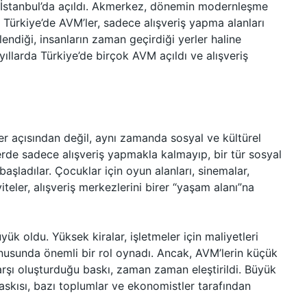
da İstanbul’da açıldı. Akmerkez, dönemin modernleşme
i. Türkiye’de AVM’ler, sadece alışveriş yapma alanları
endiği, insanların zaman geçirdiği yerler haline
llarda Türkiye’de birçok AVM açıldı ve alışveriş
tler açısından değil, aynı zamanda sosyal ve kültürel
lerde sadece alışveriş yapmakla kalmayıp, bir tür sosyal
aşladılar. Çocuklar için oyun alanları, sinemalar,
iteler, alışveriş merkezlerini birer “yaşam alanı”na
ük oldu. Yüksek kiralar, işletmeler için maliyetleri
nusunda önemli bir rol oynadı. Ancak, AVM’lerin küçük
arşı oluşturduğu baskı, zaman zaman eleştirildi. Büyük
askısı, bazı toplumlar ve ekonomistler tarafından