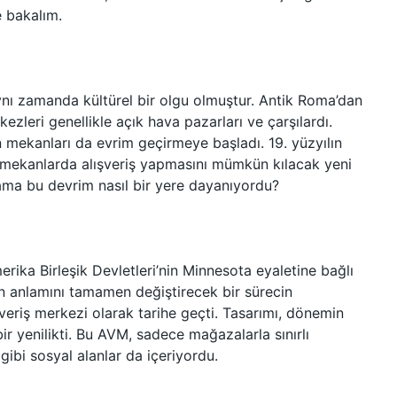
e bakalım.
aynı zamanda kültürel bir olgu olmuştur. Antik Roma’dan
zleri genellikle açık hava pazarları ve çarşılardı.
in mekanları da evrim geçirmeye başladı. 19. yüzyılın
ç mekanlarda alışveriş yapmasını mümkün kılacak yeni
 ama bu devrim nasıl bir yere dayanıyordu?
erika Birleşik Devletleri’nin Minnesota eyaletine bağlı
işin anlamını tamamen değiştirecek bir sürecin
şveriş merkezi olarak tarihe geçti. Tasarımı, dönemin
ir yenilikti. Bu AVM, sadece mağazalarla sınırlı
 gibi sosyal alanlar da içeriyordu.