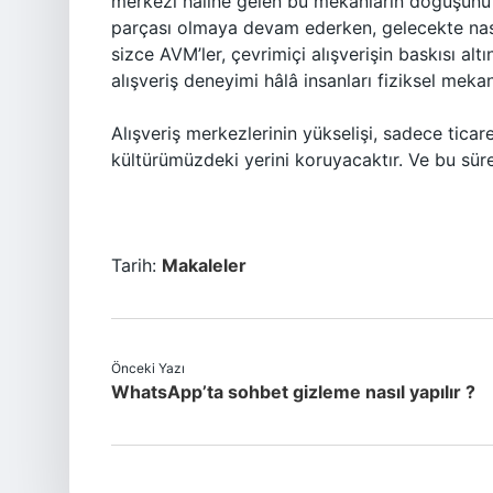
merkezi haline gelen bu mekanların doğuşunu 
parçası olmaya devam ederken, gelecekte nasıl
sizce AVM’ler, çevrimiçi alışverişin baskısı a
alışveriş deneyimi hâlâ insanları fiziksel mek
Alışveriş merkezlerinin yükselişi, sadece ticar
kültürümüzdeki yerini koruyacaktır. Ve bu sür
Tarih:
Makaleler
Önceki Yazı
WhatsApp’ta sohbet gizleme nasıl yapılır ?