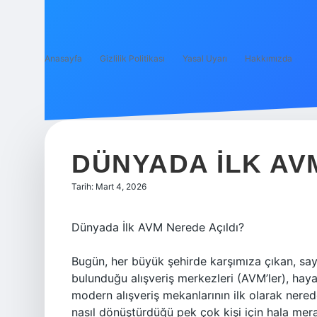
Anasayfa
Gizlilik Politikası
Yasal Uyarı
Hakkımızda
DÜNYADA ILK AV
Tarih: Mart 4, 2026
Dünyada İlk AVM Nerede Açıldı?
Bugün, her büyük şehirde karşımıza çıkan, sa
bulunduğu alışveriş merkezleri (AVM’ler), haya
modern alışveriş mekanlarının ilk olarak nerede
nasıl dönüştürdüğü pek çok kişi için hala mer