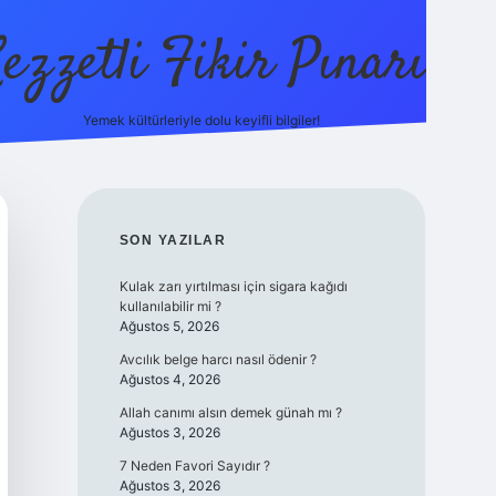
ezzetli Fikir Pınarı
Yemek kültürleriyle dolu keyifli bilgiler!
ilbet bahis sitesi
SIDEBAR
SON YAZILAR
Kulak zarı yırtılması için sigara kağıdı
kullanılabilir mi ?
Ağustos 5, 2026
Avcılık belge harcı nasıl ödenir ?
Ağustos 4, 2026
Allah canımı alsın demek günah mı ?
Ağustos 3, 2026
7 Neden Favori Sayıdır ?
Ağustos 3, 2026