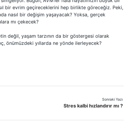
simgeliyor. Bugün, AVM’ler hâlâ hayatımızın büyük bir
 bir evrim geçireceklerini hep birlikte göreceğiz. Peki,
ltında nasıl bir değişim yaşayacak? Yoksa, gerçek
anlara mı çekecek?
etin değil, yaşam tarzının da bir göstergesi olarak
eç, önümüzdeki yıllarda ne yönde ilerleyecek?
Sonraki Yazı
Stres kalbi hızlandırır mı ?