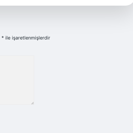
r
*
ile işaretlenmişlerdir