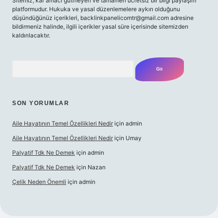
Sitemiz, kar amacı gütmeyen ve tamamen ücretsiz bir bilgi paylaşım
platformudur. Hukuka ve yasal düzenlemelere aykırı olduğunu
düşündüğünüz içerikleri,
backlinkpanelicomtr@gmail.com
adresine
bildirmeniz halinde, ilgili içerikler yasal süre içerisinde sitemizden
kaldırılacaktır.
Arama
SON YORUMLAR
Aile Hayatının Temel Özellikleri Nedir
için
admin
Aile Hayatının Temel Özellikleri Nedir
için
Umay
Palyatif Tdk Ne Demek
için
admin
Palyatif Tdk Ne Demek
için
Nazan
Çelik Neden Önemli
için
admin