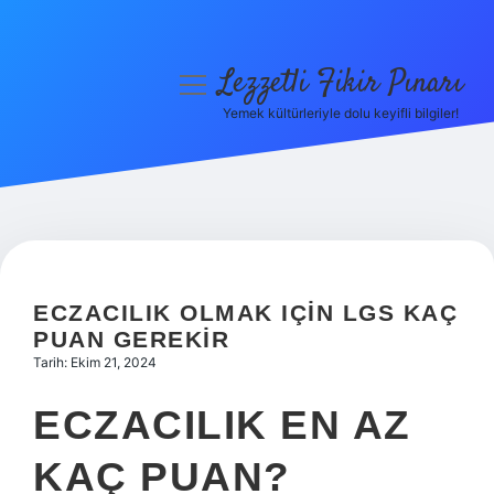
Lezzetli Fikir Pınarı
menüyü
aç
Yemek kültürleriyle dolu keyifli bilgiler!
Anasayfa
Gizlilik Politikası
Yasal Uyarı
Hakkımızda
ECZACILIK OLMAK IÇIN LGS KAÇ
PUAN GEREKIR
Tarih: Ekim 21, 2024
ECZACILIK EN AZ
KAÇ PUAN?