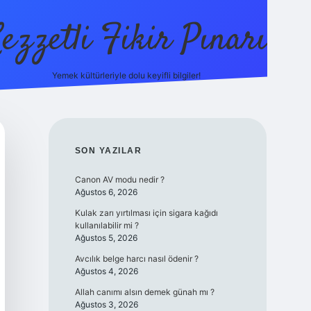
ezzetli Fikir Pınarı
Yemek kültürleriyle dolu keyifli bilgiler!
ilbet bahis sitesi
SIDEBAR
SON YAZILAR
Canon AV modu nedir ?
Ağustos 6, 2026
Kulak zarı yırtılması için sigara kağıdı
kullanılabilir mi ?
Ağustos 5, 2026
Avcılık belge harcı nasıl ödenir ?
Ağustos 4, 2026
Allah canımı alsın demek günah mı ?
Ağustos 3, 2026