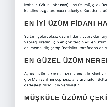
Isabella (Vitus Labrusca), ilaç üzümü, çilek ü
kendine özgü aroması nedeniyle Karadeniz böl
EN IYI ÜZÜM FIDANI H
Sultani çekirdeksiz üzüm fidanı, yaprakları t
yaprağı üretimi için en çok tercih edilen üzüm
edilmemelidir; şarap üreticileri tarafından en ço
EN GÜZEL ÜZÜM NERE
Ayrıca üzüm ve asma uzun zamandır Mani ve h
gibi Manisa ilinin şüphesiz ana ürünüdür. Sulta
özdeşleştirildiği için verilmiştir.
MÜŞKÜLE ÜZÜMÜ ÇEKI