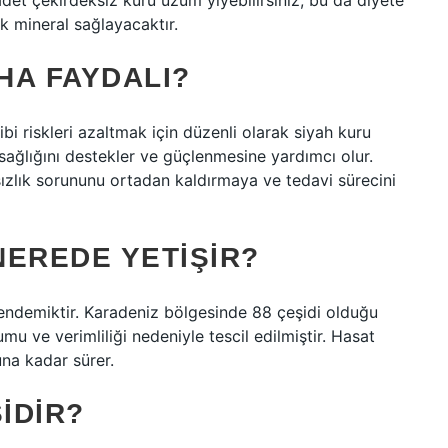
et çekirdeksiz kuru üzüm yiyebilirsiniz, bu da diyete
 mineral sağlayacaktır.
HA FAYDALI?
bi riskleri azaltmak için düzenli olarak siyah kuru
 sağlığını destekler ve güçlenmesine yardımcı olur.
ızlık sorununu ortadan kaldırmaya ve tedavi sürecini
NEREDE YETIŞIR?
 endemiktir. Karadeniz bölgesinde 88 çeşidi olduğu
u ve verimliliği nedeniyle tescil edilmiştir. Hasat
na kadar sürer.
IDIR?