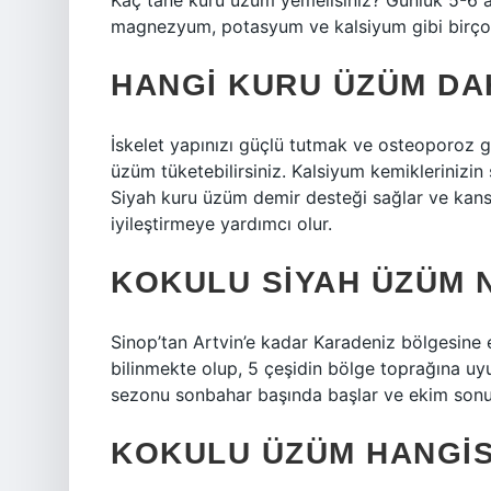
Kaç tane kuru üzüm yemelisiniz? Günlük 5-6 ad
magnezyum, potasyum ve kalsiyum gibi birçok
HANGI KURU ÜZÜM DA
İskelet yapınızı güçlü tutmak ve osteoporoz gi
üzüm tüketebilirsiniz. Kalsiyum kemiklerinizin
Siyah kuru üzüm demir desteği sağlar ve kans
iyileştirmeye yardımcı olur.
KOKULU SIYAH ÜZÜM 
Sinop’tan Artvin’e kadar Karadeniz bölgesine
bilinmekte olup, 5 çeşidin bölge toprağına uyum
sezonu sonbahar başında başlar ve ekim sonu
KOKULU ÜZÜM HANGIS