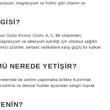
, sodyum, magnezyum ve fosfor gibi vitamin ve
GISI?
rmızı Üzüm Kırmızı Üzüm; A, C, B6 vitaminleri,
 magnezyum ve selenyum içerdiği için oldukça sağlıklı
rmızı üzümler, serbest radikallere karşı güçlü bir kalkan
MÜ NEREDE YETIŞIR?
elerinde de üretimi yapılmakla birlikte Kızılırmak
roklima ve denizel fosiller açısından zengin toprak
ENIN?