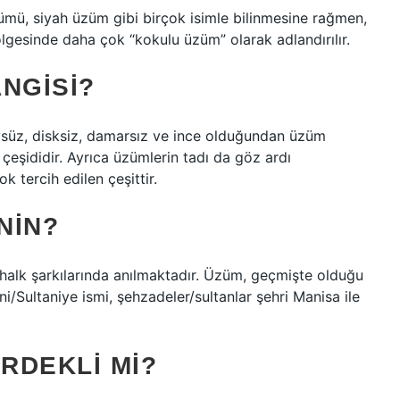
zümü, siyah üzüm gibi birçok isimle bilinmesine rağmen,
gesinde daha çok “kokulu üzüm” olarak adlandırılır.
ANGISI?
üysüz, disksiz, damarsız ve ince olduğundan üzüm
 çeşididir. Ayrıca üzümlerin tadı da göz ardı
k tercih edilen çeşittir.
NIN?
alk şarkılarında anılmaktadır. Üzüm, geçmişte olduğu
ni/Sultaniye ismi, şehzadeler/sultanlar şehri Manisa ile
RDEKLI MI?