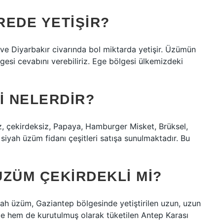
REDE YETIŞIR?
 ve Diyarbakır civarında bol miktarda yetişir. Üzümün
esi cevabını verebiliriz. Ege bölgesi ülkemizdeki
I NELERDIR?
z, çekirdeksiz, Papaya, Hamburger Misket, Brüksel,
 siyah üzüm fidanı çeşitleri satışa sunulmaktadır. Bu
ZÜM ÇEKIRDEKLI MI?
iyah üzüm, Gaziantep bölgesinde yetiştirilen uzun, uzun
ze hem de kurutulmuş olarak tüketilen Antep Karası