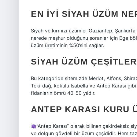
EN IYI SIYAH ÜZÜM NE
Siyah ve kırmızı üzümler Gaziantep, Şanlıurfa
nerede meşhur olduğunu soranlar için Ege bölg
üzüm üretiminin %50’sini sağlar.
SIYAH ÜZÜM ÇEŞITLER
Bu kategoride sitemizde Merlot, Alfons, Shira
Tekirdağ, kokulu Isabella ve Antep Karası gibi
fidanların ömrü 40-50 yıldır.
ANTEP KARASI KURU Ü
”Antep Karası” olarak bilinen çekirdeksiz s
ve dolgun gövdeli bir üzüm çeşididir. Hem ta