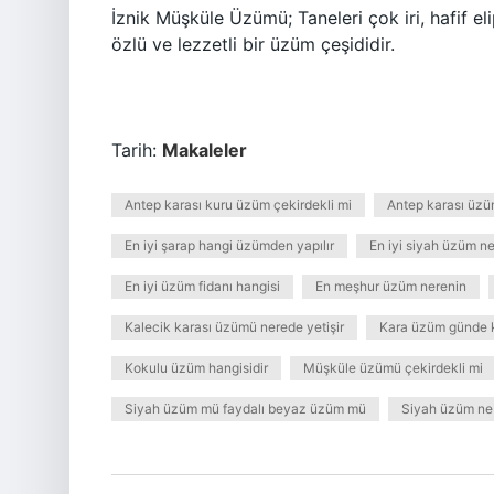
İznik Müşküle Üzümü; Taneleri çok iri, hafif elip
özlü ve lezzetli bir üzüm çeşididir.
Tarih:
Makaleler
Antep karası kuru üzüm çekirdekli mi
Antep karası üzü
En iyi şarap hangi üzümden yapılır
En iyi siyah üzüm ne
En iyi üzüm fidanı hangisi
En meşhur üzüm nerenin
Kalecik karası üzümü nerede yetişir
Kara üzüm günde 
Kokulu üzüm hangisidir
Müşküle üzümü çekirdekli mi
Siyah üzüm mü faydalı beyaz üzüm mü
Siyah üzüm ne 