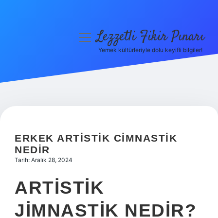
Lezzetli Fikir Pınarı
menüyü
aç
Yemek kültürleriyle dolu keyifli bilgiler!
Anasayfa
Gizlilik Politikası
Yasal Uyarı
Hakkımızda
ERKEK ARTISTIK CIMNASTIK
NEDIR
Tarih: Aralık 28, 2024
ARTISTIK
JIMNASTIK NEDIR?