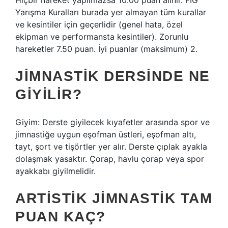
Hiçbir hareket yapılmazsa 10.00 puan alınır. FIG
Yarışma Kuralları burada yer almayan tüm kurallar
ve kesintiler için geçerlidir (genel hata, özel
ekipman ve performansta kesintiler). Zorunlu
hareketler 7.50 puan. İyi puanlar (maksimum) 2.
JIMNASTIK DERSINDE NE
GIYILIR?
Giyim: Derste giyilecek kıyafetler arasında spor ve
jimnastiğe uygun eşofman üstleri, eşofman altı,
tayt, şort ve tişörtler yer alır. Derste çıplak ayakla
dolaşmak yasaktır. Çorap, havlu çorap veya spor
ayakkabı giyilmelidir.
ARTISTIK JIMNASTIK TAM
PUAN KAÇ?