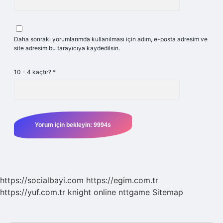
Daha sonraki yorumlarımda kullanılması için adım, e-posta adresim ve
site adresim bu tarayıcıya kaydedilsin.
10 - 4 kaçtır?
*
https://socialbayi.com
https://egim.com.tr
https://yuf.com.tr
knight online
nttgame
Sitemap