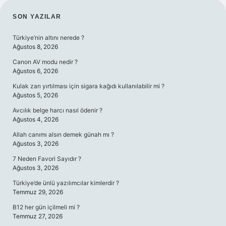
SIDEBAR
SON YAZILAR
Türkiye’nin altını nerede ?
Ağustos 8, 2026
Canon AV modu nedir ?
Ağustos 6, 2026
Kulak zarı yırtılması için sigara kağıdı kullanılabilir mi ?
Ağustos 5, 2026
Avcılık belge harcı nasıl ödenir ?
Ağustos 4, 2026
Allah canımı alsın demek günah mı ?
Ağustos 3, 2026
7 Neden Favori Sayıdır ?
Ağustos 3, 2026
Türkiye’de ünlü yazılımcılar kimlerdir ?
Temmuz 29, 2026
B12 her gün içilmeli mi ?
Temmuz 27, 2026