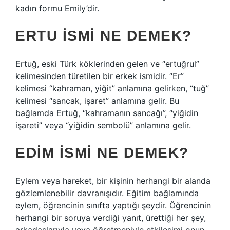
kadın formu Emily’dir.
ERTU ISMI NE DEMEK?
Ertuğ, eski Türk köklerinden gelen ve “ertuğrul”
kelimesinden türetilen bir erkek ismidir. “Er”
kelimesi “kahraman, yiğit” anlamına gelirken, “tuğ”
kelimesi “sancak, işaret” anlamına gelir. Bu
bağlamda Ertuğ, “kahramanın sancağı”, “yiğidin
işareti” veya “yiğidin sembolü” anlamına gelir.
EDIM ISMI NE DEMEK?
Eylem veya hareket, bir kişinin herhangi bir alanda
gözlemlenebilir davranışıdır. Eğitim bağlamında
eylem, öğrencinin sınıfta yaptığı şeydir. Öğrencinin
herhangi bir soruya verdiği yanıt, ürettiği her şey,