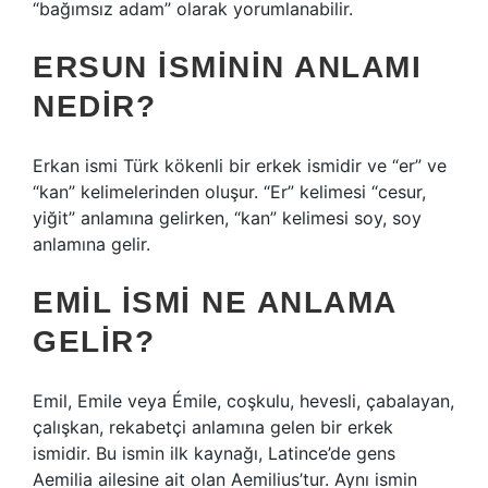
“bağımsız adam” olarak yorumlanabilir.
ERSUN ISMININ ANLAMI
NEDIR?
Erkan ismi Türk kökenli bir erkek ismidir ve “er” ve
“kan” kelimelerinden oluşur. “Er” kelimesi “cesur,
yiğit” anlamına gelirken, “kan” kelimesi soy, soy
anlamına gelir.
EMIL ISMI NE ANLAMA
GELIR?
Emil, Emile veya Émile, coşkulu, hevesli, çabalayan,
çalışkan, rekabetçi anlamına gelen bir erkek
ismidir. Bu ismin ilk kaynağı, Latince’de gens
Aemilia ailesine ait olan Aemilius’tur. Aynı ismin