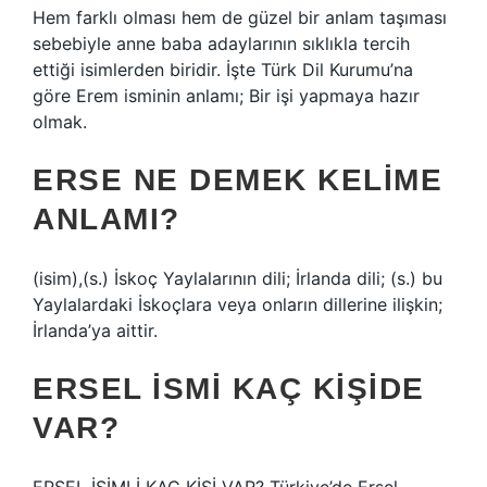
Hem farklı olması hem de güzel bir anlam taşıması
sebebiyle anne baba adaylarının sıklıkla tercih
ettiği isimlerden biridir. İşte Türk Dil Kurumu’na
göre Erem isminin anlamı; Bir işi yapmaya hazır
olmak.
ERSE NE DEMEK KELIME
ANLAMI?
(isim),(s.) İskoç Yaylalarının dili; İrlanda dili; (s.) bu
Yaylalardaki İskoçlara veya onların dillerine ilişkin;
İrlanda’ya aittir.
ERSEL ISMI KAÇ KIŞIDE
VAR?