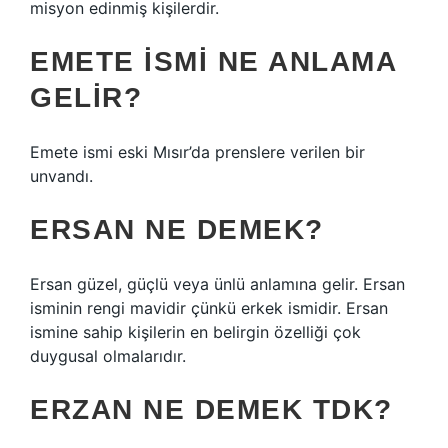
misyon edinmiş kişilerdir.
EMETE ISMI NE ANLAMA
GELIR?
Emete ismi eski Mısır’da prenslere verilen bir
unvandı.
ERSAN NE DEMEK?
Ersan güzel, güçlü veya ünlü anlamına gelir. Ersan
isminin rengi mavidir çünkü erkek ismidir. Ersan
ismine sahip kişilerin en belirgin özelliği çok
duygusal olmalarıdır.
ERZAN NE DEMEK TDK?