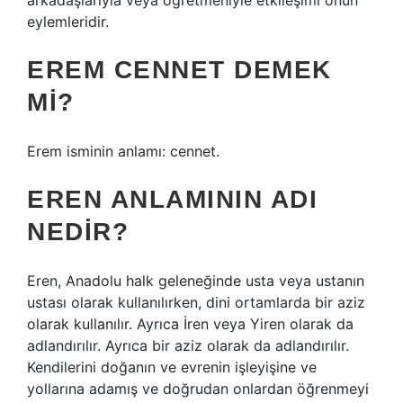
arkadaşlarıyla veya öğretmeniyle etkileşimi onun
eylemleridir.
EREM CENNET DEMEK
MI?
Erem isminin anlamı: cennet.
EREN ANLAMININ ADI
NEDIR?
Eren, Anadolu halk geleneğinde usta veya ustanın
ustası olarak kullanılırken, dini ortamlarda bir aziz
olarak kullanılır. Ayrıca İren veya Yiren olarak da
adlandırılır. Ayrıca bir aziz olarak da adlandırılır.
Kendilerini doğanın ve evrenin işleyişine ve
yollarına adamış ve doğrudan onlardan öğrenmeyi