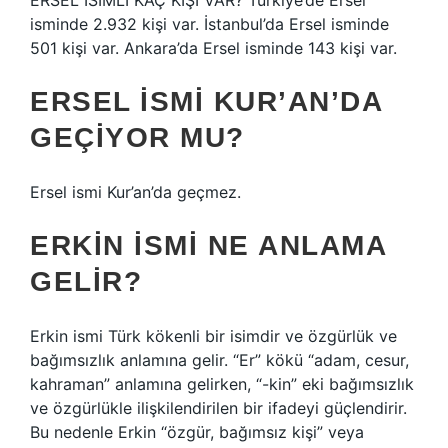
ERSEL İSİMLİ KAÇ KİŞİ VAR? Türkiye’de Ersel
isminde 2.932 kişi var. İstanbul’da Ersel isminde
501 kişi var. Ankara’da Ersel isminde 143 kişi var.
ERSEL ISMI KUR’AN’DA
GEÇIYOR MU?
Ersel ismi Kur’an’da geçmez.
ERKIN ISMI NE ANLAMA
GELIR?
Erkin ismi Türk kökenli bir isimdir ve özgürlük ve
bağımsızlık anlamına gelir. “Er” kökü “adam, cesur,
kahraman” anlamına gelirken, “-kin” eki bağımsızlık
ve özgürlükle ilişkilendirilen bir ifadeyi güçlendirir.
Bu nedenle Erkin “özgür, bağımsız kişi” veya