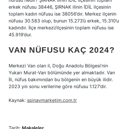
nüfusu nedir? ŞIRNAK ilinin İDİL ilçesinin toplam
erkek nüfusu 38446, ŞIRNAK ilinin İDİL ilçesinin
toplam kadın nüfusu ise 38056’dır. Merkez ilçenin
nüfusu 30.583 olup, bunun 15.273’ü erkek, 15.310’u
kadındır. İlçe merkezi/ilçesinin toplam nüfusu ise
45.919’dur.
VAN NÜFUSU KAÇ 2024?
Merkezi Van olan il, Doğu Anadolu Bölgesi’nin
Yukarı Murat-Van bölümünde yer almaktadır. Van
İli, nüfus bakımından bu bölgenin en büyük ilidir.
2023 yılı sonu verilerine göre nüfusu 1.127’dir.
Kaynak:
spinavmarketim.com.tr
Tarih:
Makaleler