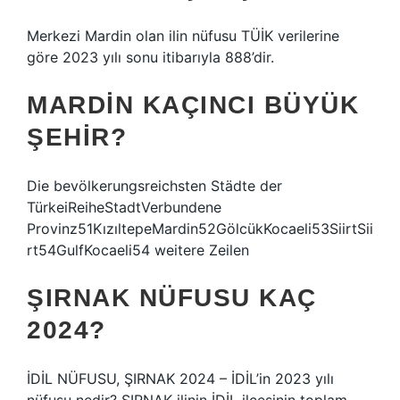
Merkezi Mardin olan ilin nüfusu TÜİK verilerine
göre 2023 yılı sonu itibarıyla 888’dir.
MARDIN KAÇINCI BÜYÜK
ŞEHIR?
Die bevölkerungsreichsten Städte der
TürkeiReiheStadtVerbundene
Provinz51KızıltepeMardin52GölcükKocaeli53SiirtSii
rt54GulfKocaeli54 weitere Zeilen
ŞIRNAK NÜFUSU KAÇ
2024?
İDİL NÜFUSU, ŞIRNAK 2024 – İDİL’in 2023 yılı