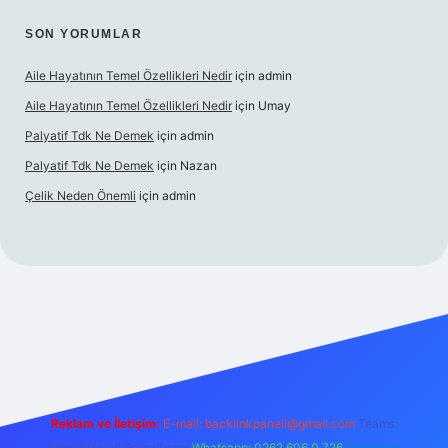
SON YORUMLAR
Aile Hayatının Temel Özellikleri Nedir
için
admin
Aile Hayatının Temel Özellikleri Nedir
için
Umay
Palyatif Tdk Ne Demek
için
admin
Palyatif Tdk Ne Demek
için
Nazan
Çelik Neden Önemli
için
admin
bet bahis sitesi
Reklam ve İletişim:
E-mail:
backlinkpaneli@gmail.com
Teams:
forumhizmeti@gmail.com
Whatsapp: 0262 606 0 726
Telegram: