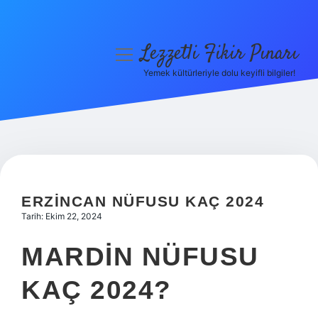
Lezzetli Fikir Pınarı
menüyü
aç
Yemek kültürleriyle dolu keyifli bilgiler!
Anasayfa
Gizlilik Politikası
Yasal Uyarı
Hakkımızda
ERZINCAN NÜFUSU KAÇ 2024
Tarih: Ekim 22, 2024
MARDIN NÜFUSU
KAÇ 2024?