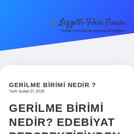
Lezzetli Fikir Pınarı
menüyü
aç
Yemek kültürleriyle dolu keyifli bilgiler!
Anasayfa
Gizlilik Politikası
Yasal Uyarı
Hakkımızda
GERILME BIRIMI NEDIR ?
Tarih: Şubat 27, 2026
GERILME BIRIMI
NEDIR? EDEBIYAT