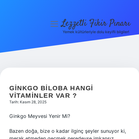
Lezzetli Fikir Pınarı
menüyü
aç
Yemek kültürleriyle dolu keyifli bilgiler!
Anasayfa
Gizlilik Politikası
Yasal Uyarı
Hakkımızda
GINKGO BILOBA HANGI
VITAMINLER VAR ?
Tarih: Kasım 28, 2025
Ginkgo Meyvesi Yenir Mi?
Bazen doğa, bize o kadar ilginç şeyler sunuyor ki,
merak etmeden geçmek neredeyse imkansız.