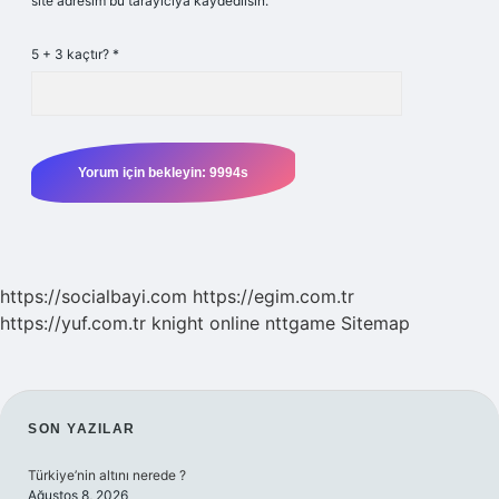
site adresim bu tarayıcıya kaydedilsin.
5 + 3 kaçtır?
*
https://socialbayi.com
https://egim.com.tr
https://yuf.com.tr
knight online
nttgame
Sitemap
SIDEBAR
SON YAZILAR
Türkiye’nin altını nerede ?
Ağustos 8, 2026