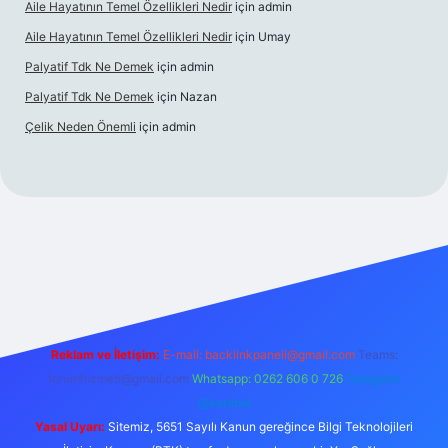
Aile Hayatının Temel Özellikleri Nedir
için
admin
Aile Hayatının Temel Özellikleri Nedir
için
Umay
Palyatif Tdk Ne Demek
için
admin
Palyatif Tdk Ne Demek
için
Nazan
Çelik Neden Önemli
için
admin
si
Reklam ve İletişim:
E-mail:
backlinkpaneli@gmail.com
Teams:
forumhizmeti@gmail.com
Whatsapp: 0262 606 0 726
Telegram:
@karabul
Yasal Uyarı:
Sitemiz, 5651 Sayılı Kanun gereğince Bilgi Teknolojileri