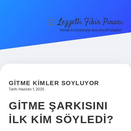
Lezzetli Fikir Pınarı
menüyü
aç
Yemek kültürleriyle dolu keyifli bilgiler!
Anasayfa
Gizlilik Politikası
Yasal Uyarı
Hakkımızda
GITME KIMLER SOYLUYOR
Tarih: Haziran 1, 2025
GITME ŞARKISINI
ILK KIM SÖYLEDI?