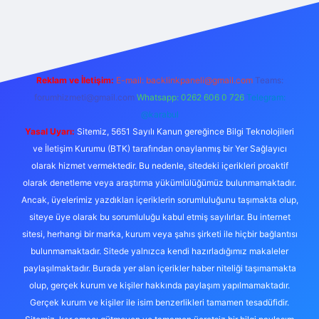
bet bahis sitesi
Reklam ve İletişim:
E-mail:
backlinkpaneli@gmail.com
Teams:
forumhizmeti@gmail.com
Whatsapp: 0262 606 0 726
Telegram:
@karabul
Yasal Uyarı:
Sitemiz, 5651 Sayılı Kanun gereğince Bilgi Teknolojileri
ve İletişim Kurumu (BTK) tarafından onaylanmış bir Yer Sağlayıcı
olarak hizmet vermektedir. Bu nedenle, sitedeki içerikleri proaktif
olarak denetleme veya araştırma yükümlülüğümüz bulunmamaktadır.
Ancak, üyelerimiz yazdıkları içeriklerin sorumluluğunu taşımakta olup,
siteye üye olarak bu sorumluluğu kabul etmiş sayılırlar. Bu internet
sitesi, herhangi bir marka, kurum veya şahıs şirketi ile hiçbir bağlantısı
bulunmamaktadır. Sitede yalnızca kendi hazırladığımız makaleler
paylaşılmaktadır. Burada yer alan içerikler haber niteliği taşımamakta
olup, gerçek kurum ve kişiler hakkında paylaşım yapılmamaktadır.
Gerçek kurum ve kişiler ile isim benzerlikleri tamamen tesadüfidir.