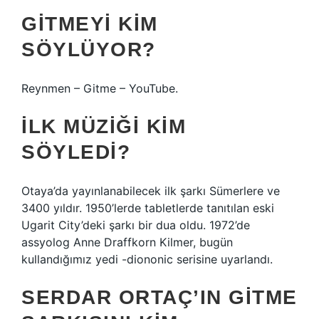
GITMEYI KIM
SÖYLÜYOR?
Reynmen – Gitme – YouTube.
İLK MÜZIĞI KIM
SÖYLEDI?
Otaya’da yayınlanabilecek ilk şarkı Sümerlere ve
3400 yıldır. 1950’lerde tabletlerde tanıtılan eski
Ugarit City’deki şarkı bir dua oldu. 1972’de
assyolog Anne Draffkorn Kilmer, bugün
kullandığımız yedi -diononic serisine uyarlandı.
SERDAR ORTAÇ’IN GITME