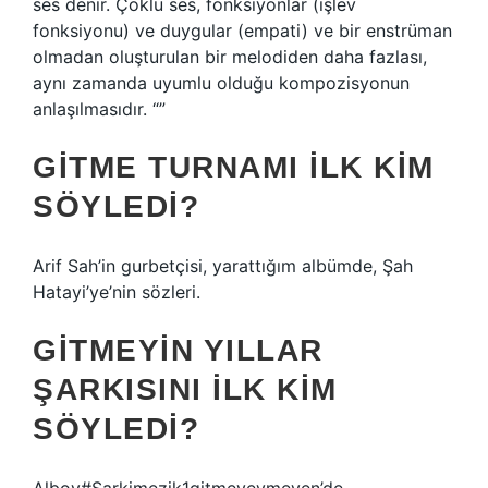
ses denir. Çoklu ses, fonksiyonlar (işlev
fonksiyonu) ve duygular (empati) ve bir enstrüman
olmadan oluşturulan bir melodiden daha fazlası,
aynı zamanda uyumlu olduğu kompozisyonun
anlaşılmasıdır. “”
GITME TURNAMI ILK KIM
SÖYLEDI?
Arif Sah’in gurbetçisi, yarattığım albümde, Şah
Hatayi’ye’nin sözleri.
GITMEYIN YILLAR
ŞARKISINI ILK KIM
SÖYLEDI?