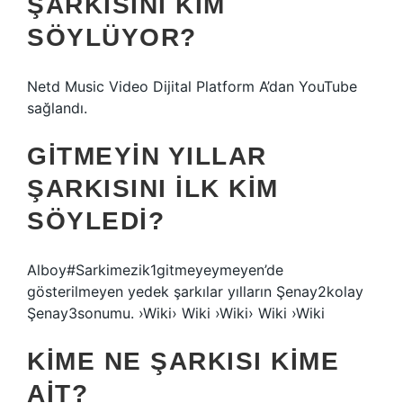
ŞARKISINI KIM
SÖYLÜYOR?
Netd Music Video Dijital Platform A’dan YouTube
sağlandı.
GITMEYIN YILLAR
ŞARKISINI ILK KIM
SÖYLEDI?
Alboy#Sarkimezik1gitmeyeymeyen’de
gösterilmeyen yedek şarkılar yılların Şenay2kolay
Şenay3sonumu. ›Wiki› Wiki ›Wiki› Wiki ›Wiki
KIME NE ŞARKISI KIME
AIT?