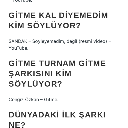
– YouTube.
GITME KAL DIYEMEDIM
KIM SÖYLÜYOR?
SANDAK – Söyleyemedim, değil (resmi video) –
YouTube.
GITME TURNAM GITME
ŞARKISINI KIM
SÖYLÜYOR?
Cengiz Özkan – Gitme.
DÜNYADAKI ILK ŞARKI
NE?