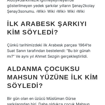
Alboy#Sarkimezik1gitmeyeymeyen’de
gösterilmeyen yedek şarkılar yılların Şenay2kolay
Şenay3sonumu. ›Wiki› Wiki ›Wiki› Wiki ›Wiki
İLK ARABESK ŞARKIYI
KIM SÖYLEDI?
Çünkü tarihimizdeki ilk Arabesk parçası 1964’te
Suat Sanın tarafından bestelendi: “Bu bir günah
mı?” Ve aynı yıl Ahmet Sezgin gerçekleştirildi.
ALDANMA ÇOCUKSU
MAHSUN YÜZÜNE ILK KIM
SÖYLEDI?
Bir gün olan en üzücü Müslüman Gürse
şarkılarından biri. Daha oldukça çocuk Mahsun