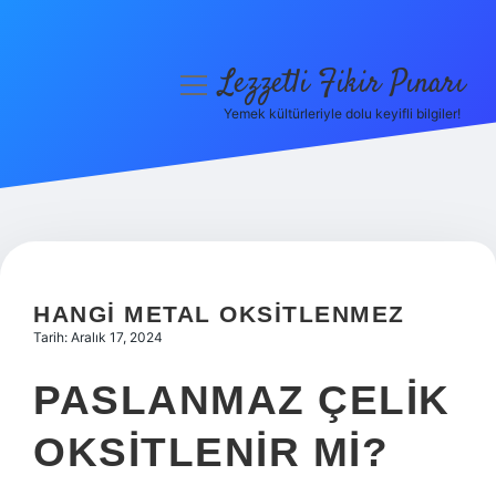
Lezzetli Fikir Pınarı
menüyü
aç
Yemek kültürleriyle dolu keyifli bilgiler!
Anasayfa
Gizlilik Politikası
Yasal Uyarı
Hakkımızda
HANGI METAL OKSITLENMEZ
Tarih: Aralık 17, 2024
PASLANMAZ ÇELIK
OKSITLENIR MI?