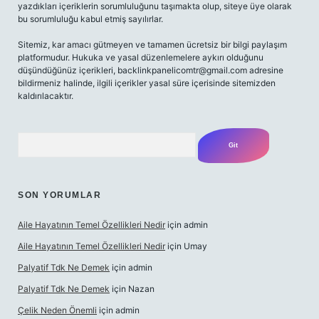
yazdıkları içeriklerin sorumluluğunu taşımakta olup, siteye üye olarak
bu sorumluluğu kabul etmiş sayılırlar.
Sitemiz, kar amacı gütmeyen ve tamamen ücretsiz bir bilgi paylaşım
platformudur. Hukuka ve yasal düzenlemelere aykırı olduğunu
düşündüğünüz içerikleri,
backlinkpanelicomtr@gmail.com
adresine
bildirmeniz halinde, ilgili içerikler yasal süre içerisinde sitemizden
kaldırılacaktır.
Arama
SON YORUMLAR
Aile Hayatının Temel Özellikleri Nedir
için
admin
Aile Hayatının Temel Özellikleri Nedir
için
Umay
Palyatif Tdk Ne Demek
için
admin
Palyatif Tdk Ne Demek
için
Nazan
Çelik Neden Önemli
için
admin