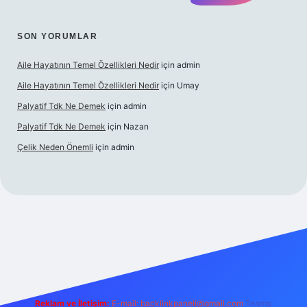
SON YORUMLAR
Aile Hayatının Temel Özellikleri Nedir
için
admin
Aile Hayatının Temel Özellikleri Nedir
için
Umay
Palyatif Tdk Ne Demek
için
admin
Palyatif Tdk Ne Demek
için
Nazan
Çelik Neden Önemli
için
admin
bet bahis sitesi
Reklam ve İletişim:
E-mail:
backlinkpaneli@gmail.com
Teams: