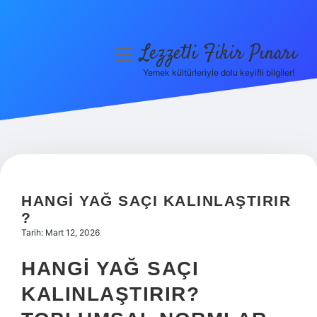
Lezzetli Fikir Pınarı
menüyü
aç
Yemek kültürleriyle dolu keyifli bilgiler!
Anasayfa
Gizlilik Politikası
Yasal Uyarı
Hakkımızda
HANGI YAĞ SAÇI KALINLAŞTIRIR
?
Tarih: Mart 12, 2026
HANGI YAĞ SAÇI
KALINLAŞTIRIR?