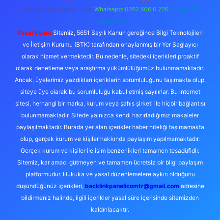
forumhizmeti@gmail.com
Whatsapp: 0262 606 0 726
Telegram:
@karabul
Yasal Uyarı:
Sitemiz, 5651 Sayılı Kanun gereğince Bilgi Teknolojileri
ve İletişim Kurumu (BTK) tarafından onaylanmış bir Yer Sağlayıcı
olarak hizmet vermektedir. Bu nedenle, sitedeki içerikleri proaktif
olarak denetleme veya araştırma yükümlülüğümüz bulunmamaktadır.
Ancak, üyelerimiz yazdıkları içeriklerin sorumluluğunu taşımakta olup,
siteye üye olarak bu sorumluluğu kabul etmiş sayılırlar. Bu internet
sitesi, herhangi bir marka, kurum veya şahıs şirketi ile hiçbir bağlantısı
bulunmamaktadır. Sitede yalnızca kendi hazırladığımız makaleler
paylaşılmaktadır. Burada yer alan içerikler haber niteliği taşımamakta
olup, gerçek kurum ve kişiler hakkında paylaşım yapılmamaktadır.
Gerçek kurum ve kişiler ile isim benzerlikleri tamamen tesadüfidir.
Sitemiz, kar amacı gütmeyen ve tamamen ücretsiz bir bilgi paylaşım
platformudur. Hukuka ve yasal düzenlemelere aykırı olduğunu
düşündüğünüz içerikleri,
backlinkpanelicomtr@gmail.com
adresine
bildirmeniz halinde, ilgili içerikler yasal süre içerisinde sitemizden
kaldırılacaktır.