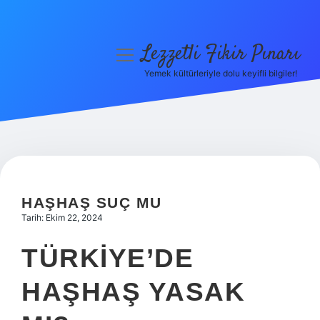
Lezzetli Fikir Pınarı
menüyü
aç
Yemek kültürleriyle dolu keyifli bilgiler!
Anasayfa
Gizlilik Politikası
Yasal Uyarı
Hakkımızda
HAŞHAŞ SUÇ MU
Tarih: Ekim 22, 2024
TÜRKIYE’DE
HAŞHAŞ YASAK