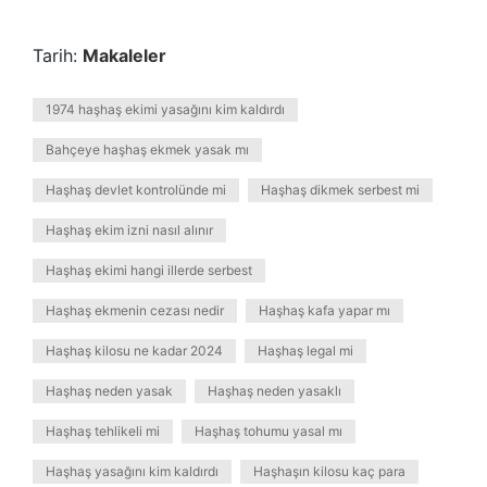
Tarih:
Makaleler
1974 haşhaş ekimi yasağını kim kaldırdı
Bahçeye haşhaş ekmek yasak mı
Haşhaş devlet kontrolünde mi
Haşhaş dikmek serbest mi
Haşhaş ekim izni nasıl alınır
Haşhaş ekimi hangi illerde serbest
Haşhaş ekmenin cezası nedir
Haşhaş kafa yapar mı
Haşhaş kilosu ne kadar 2024
Haşhaş legal mi
Haşhaş neden yasak
Haşhaş neden yasaklı
Haşhaş tehlikeli mi
Haşhaş tohumu yasal mı
Haşhaş yasağını kim kaldırdı
Haşhaşın kilosu kaç para