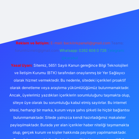
 bahis sitesi
Reklam ve İletişim:
E-mail:
backlinkpaneli@gmail.com
Teams:
forumhizmeti@gmail.com
Whatsapp: 0262 606 0 726
Telegram:
@karabul
Yasal Uyarı:
Sitemiz, 5651 Sayılı Kanun gereğince Bilgi Teknolojileri
ve İletişim Kurumu (BTK) tarafından onaylanmış bir Yer Sağlayıcı
olarak hizmet vermektedir. Bu nedenle, sitedeki içerikleri proaktif
olarak denetleme veya araştırma yükümlülüğümüz bulunmamaktadır.
Ancak, üyelerimiz yazdıkları içeriklerin sorumluluğunu taşımakta olup,
siteye üye olarak bu sorumluluğu kabul etmiş sayılırlar. Bu internet
sitesi, herhangi bir marka, kurum veya şahıs şirketi ile hiçbir bağlantısı
bulunmamaktadır. Sitede yalnızca kendi hazırladığımız makaleler
paylaşılmaktadır. Burada yer alan içerikler haber niteliği taşımamakta
olup, gerçek kurum ve kişiler hakkında paylaşım yapılmamaktadır.