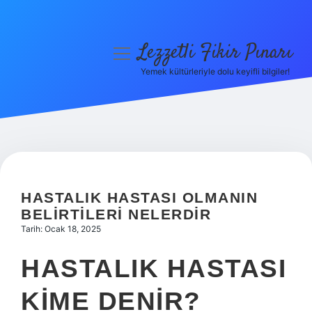
Lezzetli Fikir Pınarı
menüyü
aç
Yemek kültürleriyle dolu keyifli bilgiler!
Anasayfa
Gizlilik Politikası
Yasal Uyarı
Hakkımızda
HASTALIK HASTASI OLMANIN
BELIRTILERI NELERDIR
Tarih: Ocak 18, 2025
HASTALIK HASTASI
KIME DENIR?