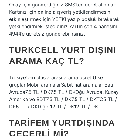
Onay için gönderdiğiniz SMS’ten ücret alınmaz.
Kartınız için online alışveriş yetkilendirmesini
etkinleştirmek için YETKI yazıp boşluk bırakarak
yetkilendirmek istediğiniz kartın son 4 hanesini
4944’e ücretsiz gönderebilirsiniz.
TURKCELL YURT DIŞINI
ARAMA KAÇ TL?
Türkiye’den uluslararası arama ücretiÜlke
gruplarıMobil aramalarSabit hat aramalarıBatı
Avrupa7,5 TL / DK7,5 TL / DKOğu Avrupa, Kuzey
Amerika ve BDT7,5 TL / DK7,5 TL / DKTC5 TL /
DK5 TL / DKDiğer12 TL / DK12 TL / DK
TARIFEM YURTDIŞINDA
GEÇERLI MI?