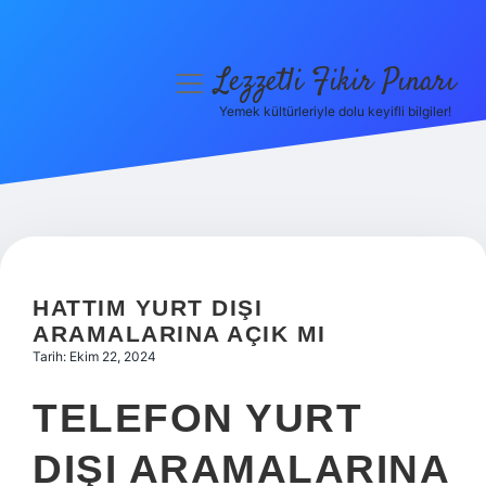
Lezzetli Fikir Pınarı
menüyü
aç
Yemek kültürleriyle dolu keyifli bilgiler!
Anasayfa
Gizlilik Politikası
Yasal Uyarı
Hakkımızda
HATTIM YURT DIŞI
ARAMALARINA AÇIK MI
Tarih: Ekim 22, 2024
TELEFON YURT
DIŞI ARAMALARINA