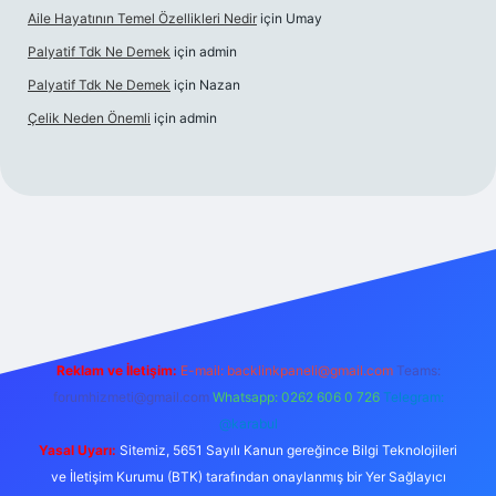
Aile Hayatının Temel Özellikleri Nedir
için
Umay
Palyatif Tdk Ne Demek
için
admin
Palyatif Tdk Ne Demek
için
Nazan
Çelik Neden Önemli
için
admin
lbet bahis sitesi
Reklam ve İletişim:
E-mail:
backlinkpaneli@gmail.com
Teams:
forumhizmeti@gmail.com
Whatsapp: 0262 606 0 726
Telegram:
@karabul
Yasal Uyarı:
Sitemiz, 5651 Sayılı Kanun gereğince Bilgi Teknolojileri
ve İletişim Kurumu (BTK) tarafından onaylanmış bir Yer Sağlayıcı