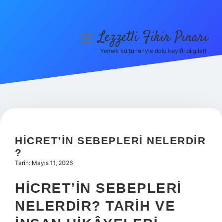
Lezzetli Fikir Pınarı
menüyü
aç
Yemek kültürleriyle dolu keyifli bilgiler!
Anasayfa
Gizlilik Politikası
Yasal Uyarı
Hakkımızda
HICRET’IN SEBEPLERI NELERDIR
?
Tarih: Mayıs 11, 2026
HICRET’IN SEBEPLERI
NELERDIR? TARIH VE