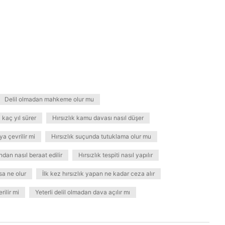
Delil olmadan mahkeme olur mu
 kaç yıl sürer
Hırsızlık kamu davası nasıl düşer
ya çevrilir mi
Hırsızlık suçunda tutuklama olur mu
ndan nasıl beraat edilir
Hırsızlık tespiti nasıl yapılır
ksa ne olur
İlk kez hırsızlık yapan ne kadar ceza alır
ilir mi
Yeterli delil olmadan dava açılır mı