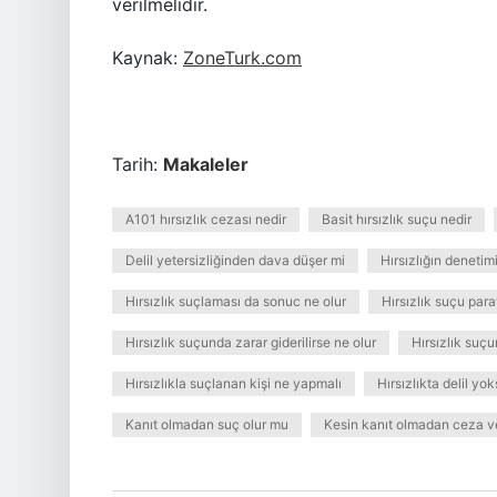
verilmelidir.
Kaynak:
ZoneTurk.com
Tarih:
Makaleler
A101 hırsızlık cezası nedir
Basit hırsızlık suçu nedir
Delil yetersizliğinden dava düşer mi
Hırsızlığın denetimi
Hırsızlık suçlaması da sonuc ne olur
Hırsızlık suçu para
Hırsızlık suçunda zarar giderilirse ne olur
Hırsızlık suçu
Hırsızlıkla suçlanan kişi ne yapmalı
Hırsızlıkta delil yo
Kanıt olmadan suç olur mu
Kesin kanıt olmadan ceza ver