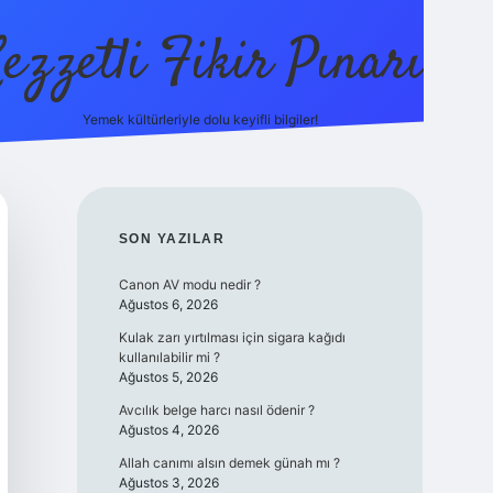
ezzetli Fikir Pınarı
Yemek kültürleriyle dolu keyifli bilgiler!
ilbet bahis sitesi
SIDEBAR
SON YAZILAR
Canon AV modu nedir ?
Ağustos 6, 2026
Kulak zarı yırtılması için sigara kağıdı
kullanılabilir mi ?
Ağustos 5, 2026
Avcılık belge harcı nasıl ödenir ?
Ağustos 4, 2026
Allah canımı alsın demek günah mı ?
Ağustos 3, 2026