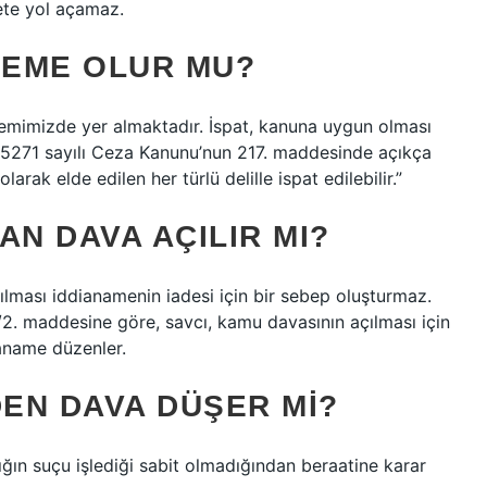
te yol açamaz.
KEME OLUR MU?
temimizde yer almaktadır. İspat, kanuna uygun olması
s 5271 sayılı Ceza Kanunu’nun 217. maddesinde açıkça
larak elde edilen her türlü delille ispat edilebilir.”
AN DAVA AÇILIR MI?
ılması iddianamenin iadesi için bir sebep oluşturmaz.
. maddesine göre, savcı, kamu davasının açılması için
ianame düzenler.
DEN DAVA DÜŞER MI?
nığın suçu işlediği sabit olmadığından beraatine karar