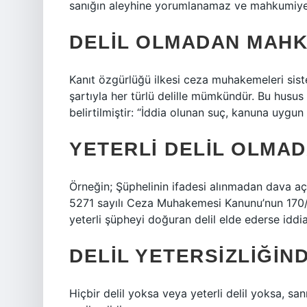
sanığın aleyhine yorumlanamaz ve mahkumiye
DELIL OLMADAN MAH
Kanıt özgürlüğü ilkesi ceza muhakemeleri sis
şartıyla her türlü delille mümkündür. Bu husu
belirtilmiştir: “İddia olunan suç, kanuna uygun o
YETERLI DELIL OLMAD
Örneğin; Şüphelinin ifadesi alınmadan dava aç
5271 sayılı Ceza Muhakemesi Kanunu’nun 170/2
yeterli şüpheyi doğuran delil elde ederse idd
DELIL YETERSIZLIĞIN
Hiçbir delil yoksa veya yeterli delil yoksa, sa