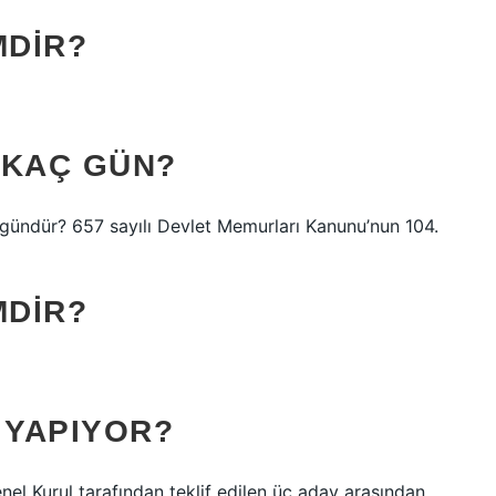
MDIR?
I KAÇ GÜN?
 gündür? 657 sayılı Devlet Memurları Kanunu’nun 104.
MDIR?
 YAPIYOR?
el Kurul tarafından teklif edilen üç aday arasından,