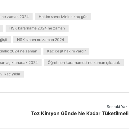
rı ne zaman 2024
Hakim savcı izinleri kaç gün
HSK kararname 2024 ne zaman
işti
HSK sınavı ne zaman 2024
akimlik 2024 ne zaman
Kaç çeşit hakim vardır
man açıklanacak 2024
Öğretmen kararnamesi ne zaman çıkacak
i kaç yıldır
Sonraki Yazı
Toz Kimyon Günde Ne Kadar Tüketilmeli