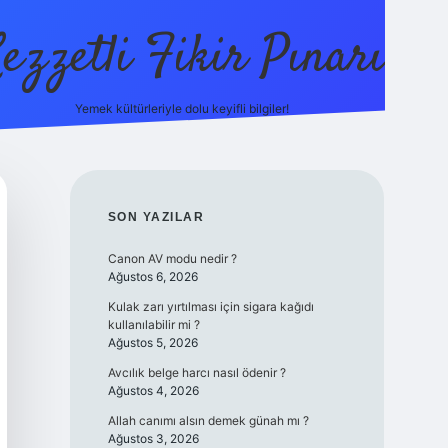
ezzetli Fikir Pınarı
Yemek kültürleriyle dolu keyifli bilgiler!
ilbet bahis sitesi
SIDEBAR
SON YAZILAR
Canon AV modu nedir ?
Ağustos 6, 2026
Kulak zarı yırtılması için sigara kağıdı
kullanılabilir mi ?
Ağustos 5, 2026
Avcılık belge harcı nasıl ödenir ?
Ağustos 4, 2026
Allah canımı alsın demek günah mı ?
Ağustos 3, 2026