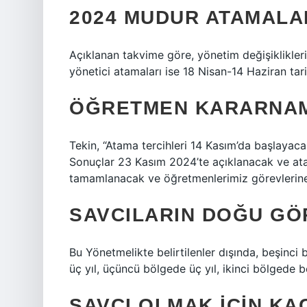
2024 MUDUR ATAMALA
Açıklanan takvime göre, yönetim değişiklikleri 
yönetici atamaları ise 18 Nisan-14 Haziran tarih
ÖĞRETMEN KARARNAM
Tekin, “Atama tercihleri ​​14 Kasım’da başlay
Sonuçlar 23 Kasım 2024’te açıklanacak ve ata
tamamlanacak ve öğretmenlerimiz görevlerine
SAVCILARIN DOĞU GÖR
Bu Yönetmelikte belirtilenler dışında, beşinci
üç yıl, üçüncü bölgede üç yıl, ikinci bölgede be
SAVCI OLMAK IÇIN KA