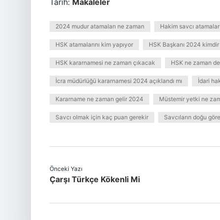
Tarih:
Makaleler
2024 mudur atamaları ne zaman
Hakim savcı atamala
HSK atamalarını kim yapıyor
HSK Başkanı 2024 kimdir
HSK kararnamesi ne zaman çıkacak
HSK ne zaman değ
İcra müdürlüğü kararnamesi 2024 açıklandı mı
İdari h
Kararname ne zaman gelir 2024
Müstemir yetki ne za
Savcı olmak için kaç puan gerekir
Savcıların doğu görev
Önceki Yazı
Çarşı Türkçe Kökenli Mi