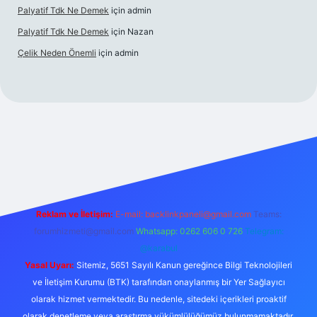
Palyatif Tdk Ne Demek
için
admin
Palyatif Tdk Ne Demek
için
Nazan
Çelik Neden Önemli
için
admin
 bahis sitesi
Reklam ve İletişim:
E-mail:
backlinkpaneli@gmail.com
Teams:
forumhizmeti@gmail.com
Whatsapp: 0262 606 0 726
Telegram:
@karabul
Yasal Uyarı:
Sitemiz, 5651 Sayılı Kanun gereğince Bilgi Teknolojileri
ve İletişim Kurumu (BTK) tarafından onaylanmış bir Yer Sağlayıcı
olarak hizmet vermektedir. Bu nedenle, sitedeki içerikleri proaktif
olarak denetleme veya araştırma yükümlülüğümüz bulunmamaktadır.