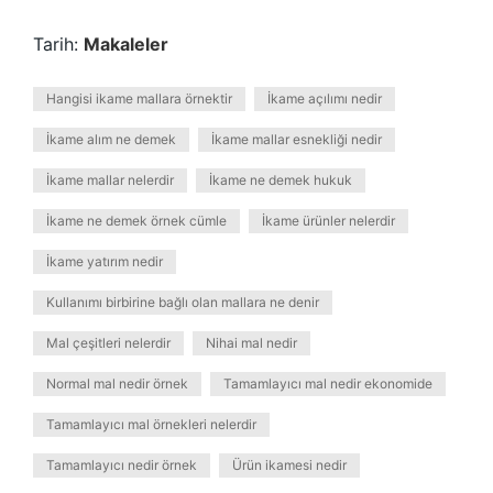
Tarih:
Makaleler
Hangisi ikame mallara örnektir
İkame açılımı nedir
İkame alım ne demek
İkame mallar esnekliği nedir
İkame mallar nelerdir
İkame ne demek hukuk
İkame ne demek örnek cümle
İkame ürünler nelerdir
İkame yatırım nedir
Kullanımı birbirine bağlı olan mallara ne denir
Mal çeşitleri nelerdir
Nihai mal nedir
Normal mal nedir örnek
Tamamlayıcı mal nedir ekonomide
Tamamlayıcı mal örnekleri nelerdir
Tamamlayıcı nedir örnek
Ürün ikamesi nedir