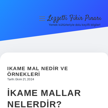
Lezzetli Fikir Pınarı
menüyü
aç
Yemek kültürleriyle dolu keyifli bilgiler!
Anasayfa
Gizlilik Politikası
Yasal Uyarı
Hakkımızda
IKAME MAL NEDIR VE
ÖRNEKLERI
Tarih: Ekim 21, 2024
İKAME MALLAR
NELERDIR?