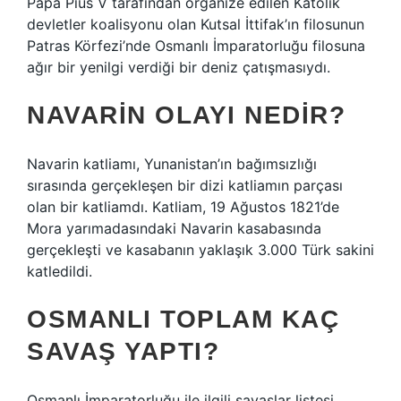
Papa Pius V tarafından organize edilen Katolik
devletler koalisyonu olan Kutsal İttifak’ın filosunun
Patras Körfezi’nde Osmanlı İmparatorluğu filosuna
ağır bir yenilgi verdiği bir deniz çatışmasıydı.
NAVARIN OLAYI NEDIR?
Navarin katliamı, Yunanistan’ın bağımsızlığı
sırasında gerçekleşen bir dizi katliamın parçası
olan bir katliamdı. Katliam, 19 Ağustos 1821’de
Mora yarımadasındaki Navarin kasabasında
gerçekleşti ve kasabanın yaklaşık 3.000 Türk sakini
katledildi.
OSMANLI TOPLAM KAÇ
SAVAŞ YAPTI?
Osmanlı İmparatorluğu ile ilgili savaşlar listesi,