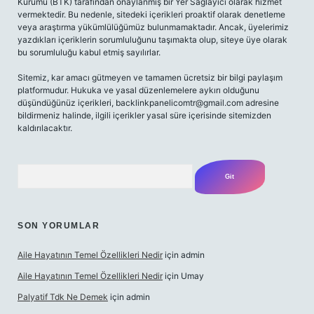
Kurumu (BTK) tarafından onaylanmış bir Yer Sağlayıcı olarak hizmet
vermektedir. Bu nedenle, sitedeki içerikleri proaktif olarak denetleme
veya araştırma yükümlülüğümüz bulunmamaktadır. Ancak, üyelerimiz
yazdıkları içeriklerin sorumluluğunu taşımakta olup, siteye üye olarak
bu sorumluluğu kabul etmiş sayılırlar.
Sitemiz, kar amacı gütmeyen ve tamamen ücretsiz bir bilgi paylaşım
platformudur. Hukuka ve yasal düzenlemelere aykırı olduğunu
düşündüğünüz içerikleri,
backlinkpanelicomtr@gmail.com
adresine
bildirmeniz halinde, ilgili içerikler yasal süre içerisinde sitemizden
kaldırılacaktır.
Arama
SON YORUMLAR
Aile Hayatının Temel Özellikleri Nedir
için
admin
Aile Hayatının Temel Özellikleri Nedir
için
Umay
Palyatif Tdk Ne Demek
için
admin