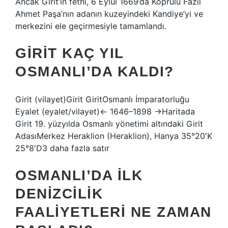
Ancak Girit’in fethi, 6 Eylül 1669’da Köprülü Fazıl
Ahmet Paşa’nın adanın kuzeyindeki Kandiye’yi ve
merkezini ele geçirmesiyle tamamlandı.
GIRIT KAÇ YIL
OSMANLI’DA KALDI?
Girit (vilayet)Girit GiritOsmanlı İmparatorluğu
Eyalet (eyalet/vilayet)← 1646–1898 →Haritada
Girit 19. yüzyılda Osmanlı yönetimi altındaki Girit
AdasıMerkez Heraklion (Heraklion), Hanya 35°20′K
25°8′D3 daha fazla satır
OSMANLI’DA ILK
DENIZCILIK
FAALIYETLERI NE ZAMAN