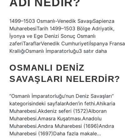
ADI NEDIR?
1499–1503 Osmanlı-Venedik SavaşıSapienza
MuharebesiTarih 1499–1503 Bölge Adriyatik,
İyonya ve Ege Denizi Sonuç Osmanlı
zaferiTaraflarVenedik Cumhuriyetiİspanya Fransa
KrallığıOsmanlı İmparatorluğu3 satır daha
OSMANLI DENIZ
SAVAŞLARI NELERDIR?
“Osmanlı İmparatorluğu’nun Deniz Savaşları”
kategorisindeki sayfalarAden’in fethi.Ahikaria
Muharebesi.Akdeniz seferi (1572)Alboran
Muharebesi.Amasra Kuşatması.Anadolu
Muharebesi.Andıra Muharebesi (1696)Andıra
Muharebesi (1697)Daha fazla makale…