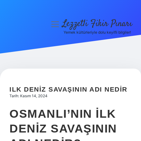
Lezzetli Fikir Pınarı
menüyü
aç
Yemek kültürleriyle dolu keyifli bilgiler!
Anasayfa
Gizlilik Politikası
Yasal Uyarı
Hakkımızda
ILK DENIZ SAVAŞININ ADI NEDIR
Tarih: Kasım 14, 2024
OSMANLI’NIN ILK
DENIZ SAVAŞININ