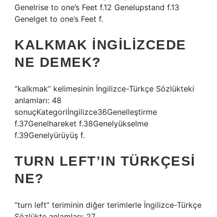
Genelrise to one’s Feet f.12 Genelupstand f.13
Genelget to one’s Feet f.
KALKMAK INGILIZCEDE
NE DEMEK?
“kalkmak” kelimesinin İngilizce-Türkçe Sözlükteki
anlamları: 48
sonuçKategoriİngilizce36Genelleştirme
f.37Genelhareket f.38Genelyükselme
f.39Genelyürüyüş f.
TURN LEFT’IN TÜRKÇESI
NE?
“turn left” teriminin diğer terimlerle İngilizce-Türkçe
Sözlükte anlamları: 27