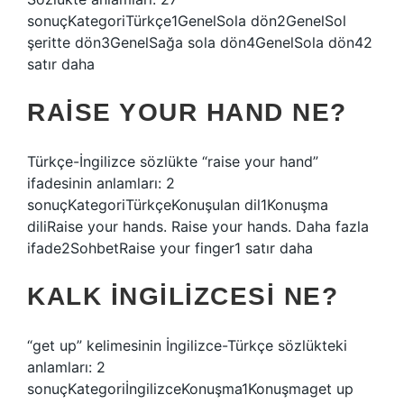
sonuçKategoriTürkçe1GenelSola dön2GenelSol
şeritte dön3GenelSağa sola dön4GenelSola dön42
satır daha
RAISE YOUR HAND NE?
Türkçe-İngilizce sözlükte “raise your hand”
ifadesinin anlamları: 2
sonuçKategoriTürkçeKonuşulan dil1Konuşma
diliRaise your hands. Raise your hands. Daha fazla
ifade2SohbetRaise your finger1 satır daha
KALK INGILIZCESI NE?
“get up” kelimesinin İngilizce-Türkçe sözlükteki
anlamları: 2
sonuçKategoriİngilizceKonuşma1Konuşmaget up