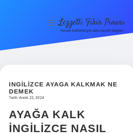
Lezzetli Fikir Pınarı
menüyü
aç
Yemek kültürleriyle dolu keyifli bilgiler!
Anasayfa
Gizlilik Politikası
Yasal Uyarı
Hakkımızda
INGILIZCE AYAGA KALKMAK NE
DEMEK
Tarih: Aralık 22, 2024
AYAĞA KALK
INGILIZCE NASIL