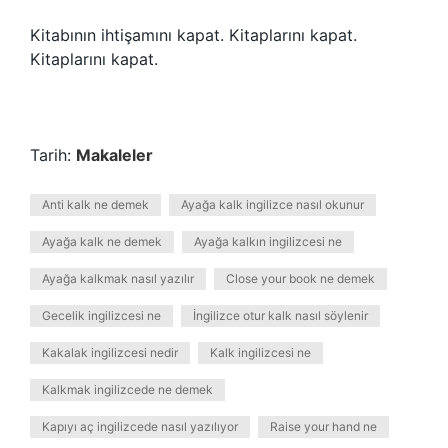
Kitabının ihtişamını kapat. Kitaplarını kapat.
Kitaplarını kapat.
Tarih:
Makaleler
Anti kalk ne demek
Ayağa kalk ingilizce nasıl okunur
Ayağa kalk ne demek
Ayağa kalkın ingilizcesi ne
Ayağa kalkmak nasıl yazılır
Close your book ne demek
Gecelik ingilizcesi ne
İngilizce otur kalk nasıl söylenir
Kakalak ingilizcesi nedir
Kalk ingilizcesi ne
Kalkmak ingilizcede ne demek
Kapıyı aç ingilizcede nasıl yazılıyor
Raise your hand ne