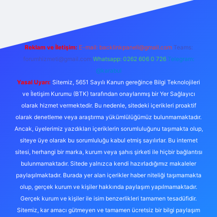
bet bahis sitesi
Reklam ve İletişim:
E-mail:
backlinkpaneli@gmail.com
Teams:
forumhizmeti@gmail.com
Whatsapp: 0262 606 0 726
Telegram:
@karabul
Yasal Uyarı:
Sitemiz, 5651 Sayılı Kanun gereğince Bilgi Teknolojileri
ve İletişim Kurumu (BTK) tarafından onaylanmış bir Yer Sağlayıcı
olarak hizmet vermektedir. Bu nedenle, sitedeki içerikleri proaktif
olarak denetleme veya araştırma yükümlülüğümüz bulunmamaktadır.
Ancak, üyelerimiz yazdıkları içeriklerin sorumluluğunu taşımakta olup,
siteye üye olarak bu sorumluluğu kabul etmiş sayılırlar. Bu internet
sitesi, herhangi bir marka, kurum veya şahıs şirketi ile hiçbir bağlantısı
bulunmamaktadır. Sitede yalnızca kendi hazırladığımız makaleler
paylaşılmaktadır. Burada yer alan içerikler haber niteliği taşımamakta
olup, gerçek kurum ve kişiler hakkında paylaşım yapılmamaktadır.
Gerçek kurum ve kişiler ile isim benzerlikleri tamamen tesadüfidir.
Sitemiz, kar amacı gütmeyen ve tamamen ücretsiz bir bilgi paylaşım