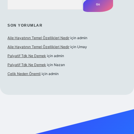
SON YORUMLAR
Aile Hayatının Temel Özellikleri Nedir
için
admin
Aile Hayatının Temel Özellikleri Nedir
için
Umay
Palyatif Tdk Ne Demek
için
admin
Palyatif Tdk Ne Demek
için
Nazan
Çelik Neden Önemli
için
admin
ilbet bahis sitesi