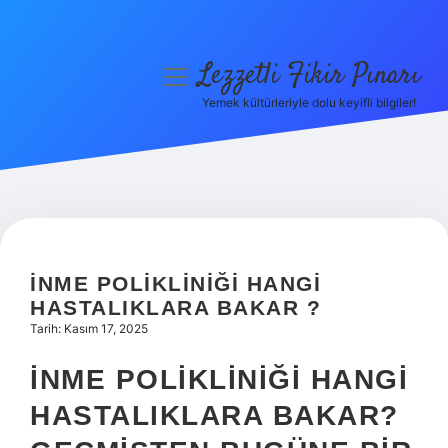
Lezzetli Fikir Pınarı
menüyü
aç
Yemek kültürleriyle dolu keyifli bilgiler!
Anasayfa
Gizlilik Politikası
Yasal Uyarı
Hakkımızda
İNME POLIKLINIĞI HANGI
HASTALIKLARA BAKAR ?
Tarih: Kasım 17, 2025
İNME POLIKLINIĞI HANGI
HASTALIKLARA BAKAR?