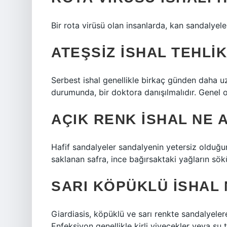
Bir rota virüsü olan insanlarda, kan sandalyele
ATEŞSIZ ISHAL TEHLIK
Serbest ishal genellikle birkaç günden daha u
durumunda, bir doktora danışılmalıdır. Genel o
AÇIK RENK ISHAL NE 
Hafif sandalyeler sandalyenin yetersiz olduğun
saklanan safra, ince bağırsaktaki yağların sök
SARI KÖPÜKLÜ ISHAL 
Giardiasis, köpüklü ve sarı renkte sandalyeler
Enfeksiyon genellikle kirli yiyecekler veya su tük