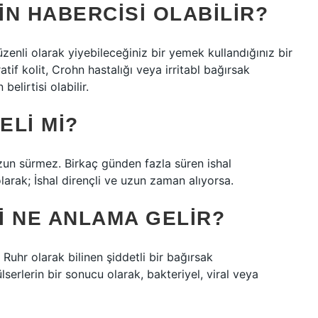
N HABERCISI OLABILIR?
üzenli olarak yiyebileceğiniz bir yemek kullandığınız bir
eratif kolit, Crohn hastalığı veya irritabl bağırsak
elirtisi olabilir.
ELI MI?
zun sürmez. Birkaç günden fazla süren ishal
larak; İshal dirençli ve uzun zaman alıyorsa.
I NE ANLAMA GELIR?
r Ruhr olarak bilinen şiddetli bir bağırsak
serlerin bir sonucu olarak, bakteriyel, viral veya