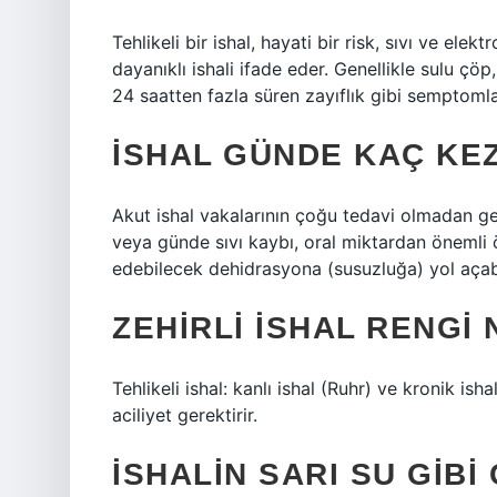
Tehlikeli bir ishal, hayati bir risk, sıvı ve elek
dayanıklı ishali ifade eder. Genellikle sulu çöp
24 saatten fazla süren zayıflık gibi semptomla
İSHAL GÜNDE KAÇ KEZ
Akut ishal vakalarının çoğu tedavi olmadan gere
veya günde sıvı kaybı, oral miktardan önemli 
edebilecek dehidrasyona (susuzluğa) yol açabi
ZEHIRLI ISHAL RENGI
Tehlikeli ishal: kanlı ishal (Ruhr) ve kronik i
aciliyet gerektirir.
İSHALIN SARI SU GIB