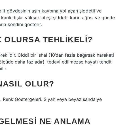
trolit gövdesinin aşırı kaybına yol açan şiddetli ve
, kanlı dışkı, yüksek ateş, şiddetli karın ağrısı ve günde
rla kendini gösterir.
 OLURSA TEHLIKELI?
klidir. Ciddi bir ishal (10’dan fazla bağırsak hareketi
ölçüde daha fazladır), tedavi edilmezse hayatı tehdit
lir.
 NASIL OLUR?
shal. Renk Göstergeleri: Siyah veya beyaz sandalye
I GELMESI NE ANLAMA