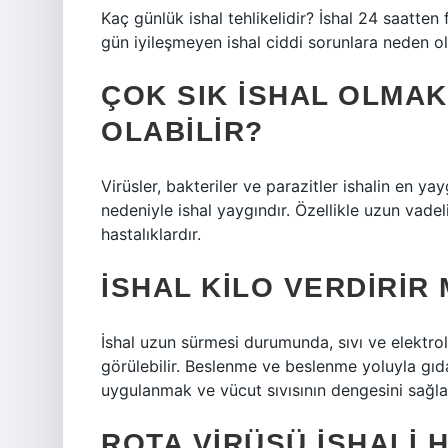
Kaç günlük ishal tehlikelidir? İshal 24 saatten f
gün iyileşmeyen ishal ciddi sorunlara neden ola
ÇOK SIK ISHAL OLMAK
OLABILIR?
Virüsler, bakteriler ve parazitler ishalin en 
nedeniyle ishal yaygındır. Özellikle uzun vade
hastalıklardır.
İSHAL KILO VERDIRIR 
İshal uzun sürmesi durumunda, sıvı ve elektroli
görülebilir. Beslenme ve beslenme yoluyla gıda
uygulanmak ve vücut sıvısının dengesini sağla
ROTA VIRÜSÜ ISHALI 