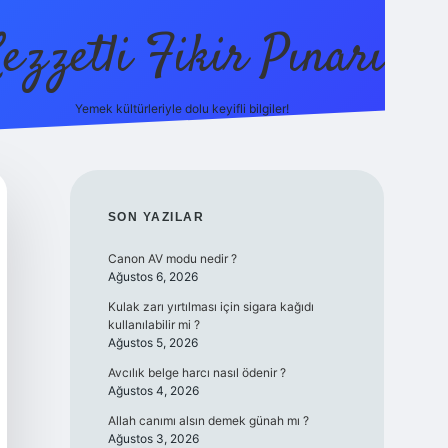
ezzetli Fikir Pınarı
Yemek kültürleriyle dolu keyifli bilgiler!
ilbet bahis sitesi
SIDEBAR
SON YAZILAR
Canon AV modu nedir ?
Ağustos 6, 2026
Kulak zarı yırtılması için sigara kağıdı
kullanılabilir mi ?
Ağustos 5, 2026
Avcılık belge harcı nasıl ödenir ?
Ağustos 4, 2026
Allah canımı alsın demek günah mı ?
Ağustos 3, 2026