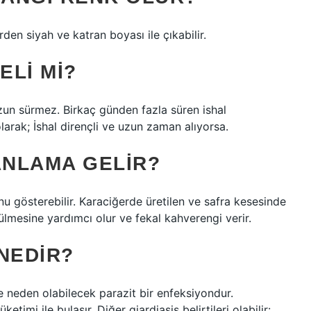
rden siyah ve katran boyası ile çıkabilir.
ELI MI?
zun sürmez. Birkaç günden fazla süren ishal
larak; İshal dirençli ve uzun zaman alıyorsa.
ANLAMA GELIR?
u gösterebilir. Karaciğerde üretilen ve safra kesesinde
ülmesine yardımcı olur ve fekal kahverengi verir.
NEDIR?
e neden olabilecek parazit bir enfeksiyondur.
etimi ile bulaşır. Diğer giardiasis belirtileri olabilir: