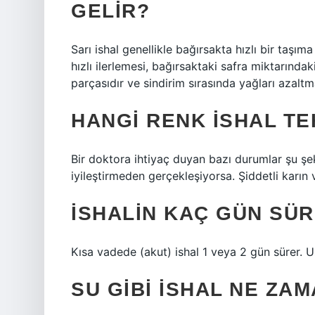
GELIR?
Sarı ishal genellikle bağırsakta hızlı bir taşım
hızlı ilerlemesi, bağırsaktaki safra miktarındak
parçasıdır ve sindirim sırasında yağları azalt
HANGI RENK ISHAL TE
Bir doktora ihtiyaç duyan bazı durumlar şu şe
iyileştirmeden gerçekleşiyorsa. Şiddetli karın
İSHALIN KAÇ GÜN SÜ
Kısa vadede (akut) ishal 1 veya 2 gün sürer. Uz
SU GIBI ISHAL NE ZA